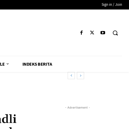
Sign in / Join
YLE
INDEKS BERITA
- Advertisement -
dli