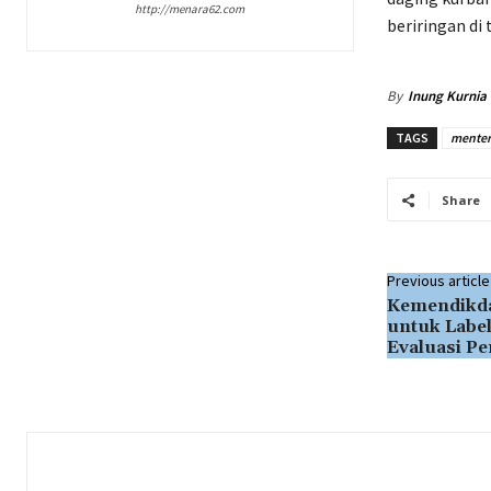
http://menara62.com
beriringan di 
By
Inung Kurnia
TAGS
menter
Share
Previous article
Kemendikda
untuk Label
Evaluasi Pe