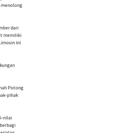
g-menolong
mber dari
ut memiliki
Limosin ini
gkungan
umah Potong
hak-pihak
-nilai
berbagi
erjalan