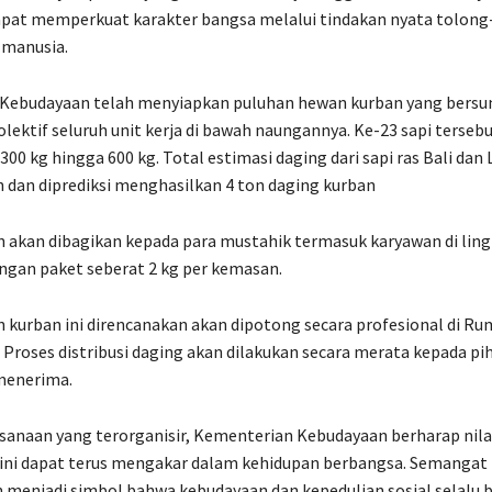
apat memperkuat karakter bangsa melalui tindakan nyata tolon
 manusia.
Kebudayaan telah menyiapkan puluhan hewan kurban yang bersu
ektif seluruh unit kerja di bawah naungannya. Ke-23 sapi terseb
00 kg hingga 600 kg. Total estimasi daging dari sapi ras Bali dan 
on dan diprediksi menghasilkan 4 ton daging kurban
 akan dibagikan kepada para mustahik termasuk karyawan di lin
gan paket seberat 2 kg per kemasan.
 kurban ini direncanakan akan dipotong secara profesional di R
Proses distribusi daging akan dilakukan secara merata kepada pi
menerima.
anaan yang terorganisir, Kementerian Kebudayaan berharap nilai
ini dapat terus mengakar dalam kehidupan berbangsa. Semangat 
 menjadi simbol bahwa kebudayaan dan kepedulian sosial selalu b