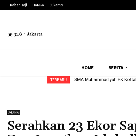
Kabar Haji
HAMKA
Sukarno
31.8
C
Jakarta
HOME
BERITA
SMA Muhammadiyah PK Kottaba
TERBARU
AGAMA
Serahkan 23 Ekor Sa