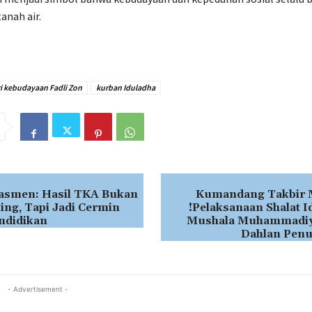
tanah air.
i kebudayaan Fadli Zon
kurban Iduladha
smen: Hasil TKA Bukan
Kumandang Takbir
ing, Tapi Jadi Cermin
!Pelaksanaan Shalat I
ndidikan
Mushala Muhammadi
Dahlan Pen
- Advertisement -