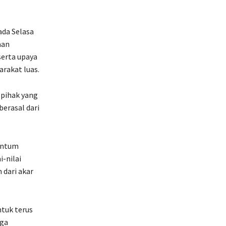
ada Selasa
aan
serta upaya
rakat luas.
 pihak yang
berasal dari
entum
-nilai
 dari akar
ntuk terus
uga