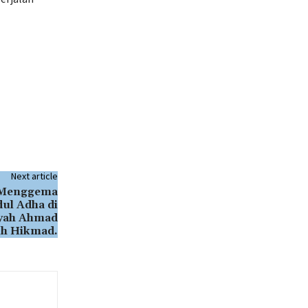
Next article
 Menggema
dul Adha di
yah Ahmad
uh Hikmad.