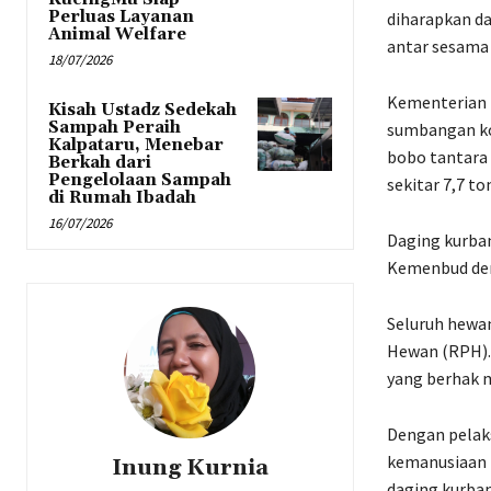
Perluas Layanan
diharapkan d
Animal Welfare
antar sesama
18/07/2026
Kementerian 
Kisah Ustadz Sedekah
Sampah Peraih
sumbangan kol
Kalpataru, Menebar
bobo tantara 3
Berkah dari
Pengelolaan Sampah
sekitar 7,7 t
di Rumah Ibadah
16/07/2026
Daging kurban
Kemenbud den
Seluruh hewan
Hewan (RPH). 
yang berhak 
Dengan pelaks
kemanusiaan 
Inung Kurnia
daging kurban