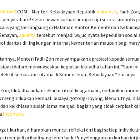
NARA62
.COM – Menteri Kebudayaan Republik
Indonesia
, Fadli Zon,
penyerahan 23 ekor hewan kurban berupa sapi secara simbolis p
 Acara yang berlangsung di Halaman Kantor Kementerian Kebuday
Senayan,
Jakarta
tersebut menjadi wujud nyata kepedulian sosial 
lidaritas di lingkungan internal kementerian maupun bagi masya
annya, Menteri Fadli Zon menyampaikan apresiasi kepada semua
isipasi dalam menyukseskan kegiatan Iduladha tahun ini. “Sapi ini 
lektif semua unit utama di Kementerian Kebudayaan,” katanya.
i Zon, Iduladha bukan sekadar ritual keagamaan, melainkan mom
 menghidupkan kembali budaya gotong-royong. Menurutnya, nilai
an keikhlasan sudah lama menjadi bagian yang tidak terpisahkan
sa
Indonesia
.
gat kurban, diharapkan muncul refleksi diri bagi setiap individu u
si menjadi pribadi yang lebih baik. Penyelenggaraan kurban ini j