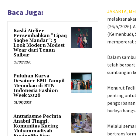
Baca Juga:
JAKARTA,
ME
melaksanakan 
(26/5/2026).
Kaski Atelier
(Kemenbud), 
Persembahkan “Lipaq
Saqbe Mandar”: 5
mempererat so
Look Modern Modest
Wear dari Tenun
Sulbar
Dalam sambut
03/08/2026
telah berpart
sumbangan ko
Puluhan Karya
Desainer EMI Tampil
Memukau di BTN
Menurut Fadl
Indonesia Fashion
penting untuk
Week 2026
01/08/2026
pengorbanan d
budaya bang
Antusiasme Pecinta
Anabul Tinggi,
Melalui seman
Komunitas Kucing
Muhammadiyah
bertransforma
KucingMu Siap