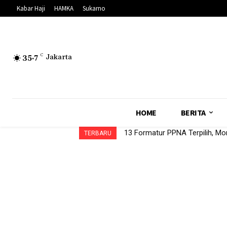
Kabar Haji
HAMKA
Sukarno
35.7
C
Jakarta
HOME
BERITA
13 Formatur PPNA Terpilih, Mon
TERBARU