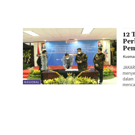
12 
Per
Pem
Kusman
JAKAR
menyel
dalam
NASIONAL
mencat