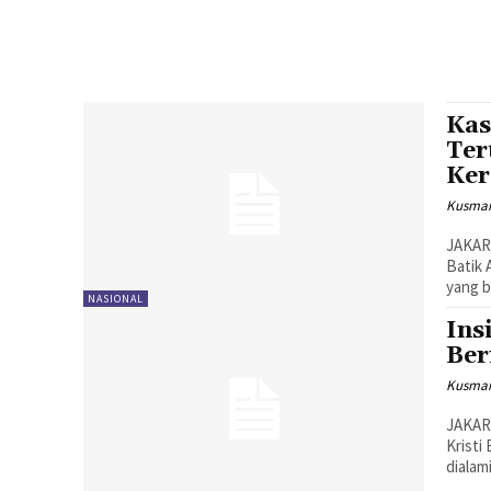
Kas
Ter
Ker
Kusman
JAKAR
Batik 
yang b
NASIONAL
Ins
Ber
Kusman
JAKAR
Kristi
dialam