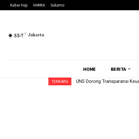
Kabar Haji
HAMKA
Sukarno
35.7
C
Jakarta
HOME
BERITA
UNS Dorong Transparansi Ke
TERBARU