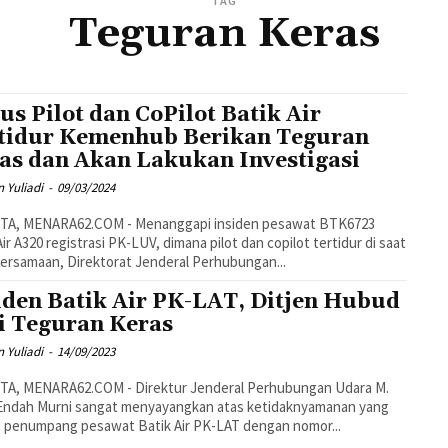
TAG
Teguran Keras
us Pilot dan CoPilot Batik Air
tidur Kemenhub Berikan Teguran
as dan Akan Lakukan Investigasi
 Yuliadi
-
09/03/2024
TA, MENARA62.COM - Menanggapi insiden pesawat BTK6723
Air A320 registrasi PK-LUV, dimana pilot dan copilot tertidur di saat
ersamaan, Direktorat Jenderal Perhubungan...
iden Batik Air PK-LAT, Ditjen Hubud
i Teguran Keras
 Yuliadi
-
14/09/2023
TA, MENARA62.COM - Direktur Jenderal Perhubungan Udara M.
 Endah Murni sangat menyayangkan atas ketidaknyamanan yang
i penumpang pesawat Batik Air PK-LAT dengan nomor...