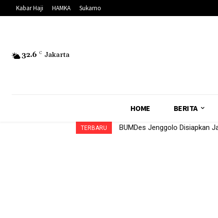
Kabar Haji
HAMKA
Sukarno
32.6
C
Jakarta
HOME
BERITA
BUMDes Jenggolo Disiapkan Ja
TERBARU