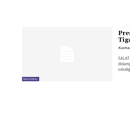
Pre
Tig
Kusman
SALAT
didam
sekali
NASIONAL