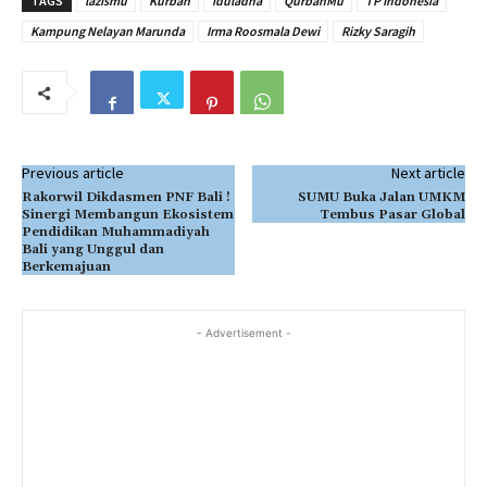
TAGS
lazismu
Kurban
iduladha
QurbanMu
TP Indonesia
Kampung Nelayan Marunda
Irma Roosmala Dewi
Rizky Saragih
Previous article
Next article
Rakorwil Dikdasmen PNF Bali !
SUMU Buka Jalan UMKM
Sinergi Membangun Ekosistem
Tembus Pasar Global
Pendidikan Muhammadiyah
Bali yang Unggul dan
Berkemajuan
- Advertisement -