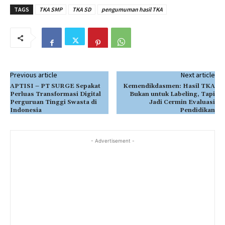
TAGS
TKA SMP
TKA SD
pengumuman hasil TKA
Previous article
Next article
APTISI – PT SURGE Sepakat
Kemendikdasmen: Hasil TKA
Perluas Transformasi Digital
Bukan untuk Labeling, Tapi
Perguruan Tinggi Swasta di
Jadi Cermin Evaluasi
Indonesia
Pendidikan
- Advertisement -