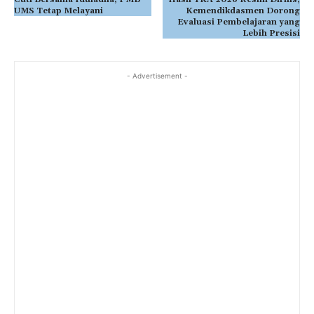
UMS Tetap Melayani
Kemendikdasmen Dorong
Evaluasi Pembelajaran yang
Lebih Presisi
- Advertisement -