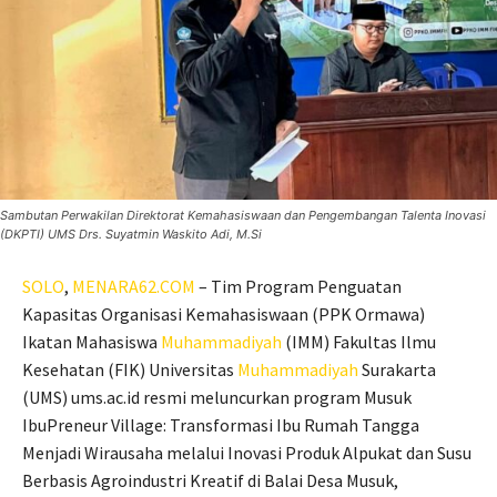
Sambutan Perwakilan Direktorat Kemahasiswaan dan Pengembangan Talenta Inovasi
(DKPTI) UMS Drs. Suyatmin Waskito Adi, M.Si
SOLO
,
MENARA62.COM
– Tim Program Penguatan
Kapasitas Organisasi Kemahasiswaan (PPK Ormawa)
Ikatan Mahasiswa
Muhammadiyah
(IMM) Fakultas Ilmu
Kesehatan (FIK) Universitas
Muhammadiyah
Surakarta
(UMS) ums.ac.id resmi meluncurkan program Musuk
IbuPreneur Village: Transformasi Ibu Rumah Tangga
Menjadi Wirausaha melalui Inovasi Produk Alpukat dan Susu
Berbasis Agroindustri Kreatif di Balai Desa Musuk,