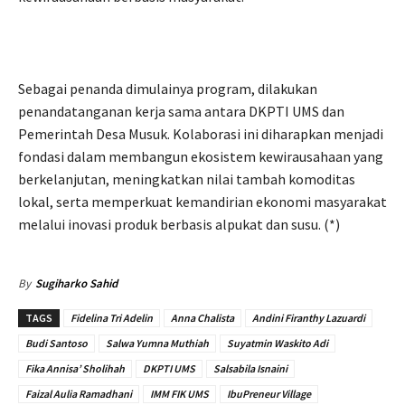
Sebagai penanda dimulainya program, dilakukan
penandatanganan kerja sama antara DKPTI UMS dan
Pemerintah Desa Musuk. Kolaborasi ini diharapkan menjadi
fondasi dalam membangun ekosistem kewirausahaan yang
berkelanjutan, meningkatkan nilai tambah komoditas
lokal, serta memperkuat kemandirian ekonomi masyarakat
melalui inovasi produk berbasis alpukat dan susu. (*)
By
Sugiharko Sahid
TAGS
Fidelina Tri Adelin
Anna Chalista
Andini Firanthy Lazuardi
Budi Santoso
Salwa Yumna Muthiah
Suyatmin Waskito Adi
Fika Annisa’ Sholihah
DKPTI UMS
Salsabila Isnaini
Faizal Aulia Ramadhani
IMM FIK UMS
IbuPreneur Village