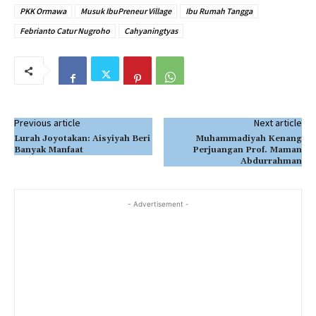
PKK Ormawa
Musuk IbuPreneur Village
Ibu Rumah Tangga
Febrianto Catur Nugroho
Cahyaningtyas
Previous article
Next article
Lurah Joyotakan: Aisyiyah Beri
Muhammadiyah Kenang
Banyak Manfaat
Perjuangan Prof. Maman
Abdurrahman
- Advertisement -