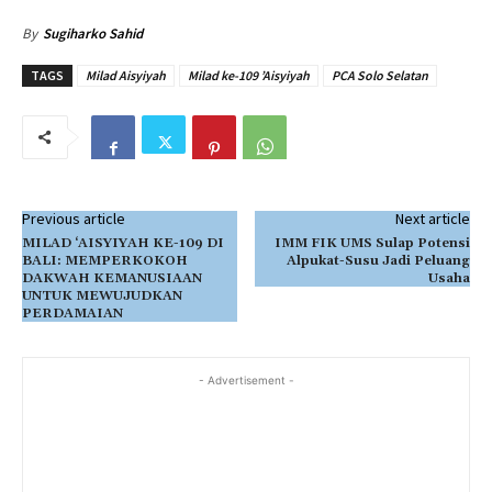
By
Sugiharko Sahid
TAGS
Milad Aisyiyah
Milad ke-109 ’Aisyiyah
PCA Solo Selatan
Previous article
Next article
MILAD ‘AISYIYAH KE-109 DI
IMM FIK UMS Sulap Potensi
BALI: MEMPERKOKOH
Alpukat-Susu Jadi Peluang
DAKWAH KEMANUSIAAN
Usaha
UNTUK MEWUJUDKAN
PERDAMAIAN
- Advertisement -