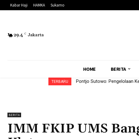
Kabar Haji
HAMKA
Sukarno
29.4
C
Jakarta
HOME
BERITA
Pontjo Sutowo: Pengelolaan Keka
Haedar Nashir: Muktamar NA 
TERBARU
BERITA
IMM FKIP UMS Bang