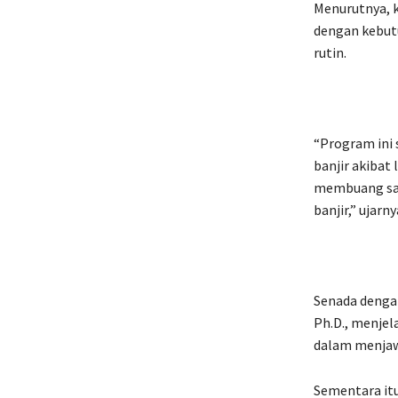
Menurutnya, 
dengan kebut
rutin.
“Program ini
banjir akibat 
membuang sam
banjir,” ujarny
Senada dengan
Ph.D., menje
dalam menjaw
Sementara itu,