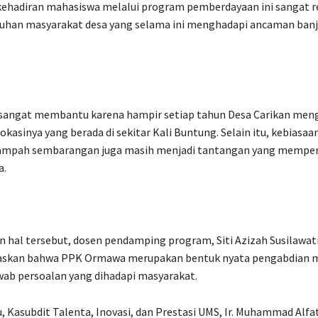
kehadiran mahasiswa melalui program pemberdayaan ini sangat r
uhan masyarakat desa yang selama ini menghadapi ancaman banji
 sangat membantu karena hampir setiap tahun Desa Carikan men
lokasinya yang berada di sekitar Kali Buntung. Selain itu, kebiasaa
pah sembarangan juga masih menjadi tantangan yang memperb
a.
 hal tersebut, dosen pendamping program, Siti Azizah Susilawati, S
laskan bahwa PPK Ormawa merupakan bentuk nyata pengabdian 
ab persoalan yang dihadapi masyarakat.
 Kasubdit Talenta, Inovasi, dan Prestasi UMS, Ir. Muhammad Alfatih,