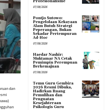
Profesionalisme
07/08/2026
Pontjo Sutowo:
Pengelolaan Kekayaan
Alam Butuh Strategi
Peperangan, Bukan
Sekadar Pertempuran
Ad-Hoc
07/08/2026
Haedar Nashir:
Muktamar NA Cetak
Pemimpin Perempuan
Berkemajuan
07/08/2026
Temu Guru Gembira
2026 Resmi Dibuka,
uruan dan
Hadirkan Ruang
esmi
Pemulihan dan
Penguatan
mawa)
Kesejahteraan
angguhan
Psikologis Guru