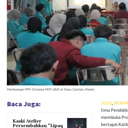
Pembukaan PPK Ormawa FKIP UMS di Desa Carikan, Klaten
Baca Juga:
SOLO
,
MENAR
Ilmu Pendidik
membuka Prog
Kaski Atelier
bertajuk Kal
Persembahkan “Lipaq