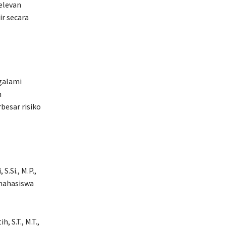
elevan
r secara
galami
n
esar risiko
.Si., M.P.,
mahasiswa
 S.T., M.T.,