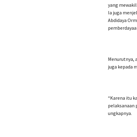
yang mewakil
Ia juga menje
Abdidaya Orm
pemberdayaan
Menurutnya, a
juga kepada m
“Karena itu 
pelaksanaan p
ungkapnya.