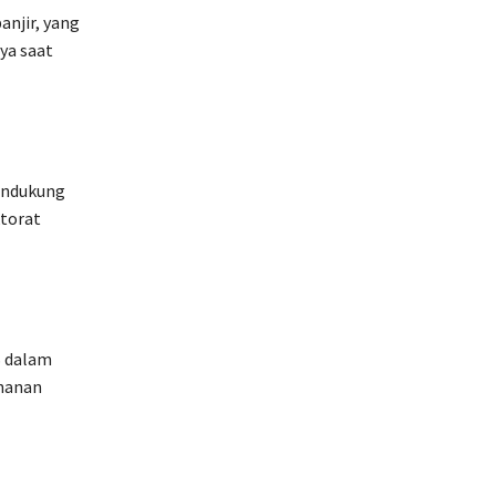
anjir, yang
ya saat
pendukung
torat
S dalam
hanan