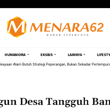
HUMANIORA
EKSBIS
LAINNYA
LIFEST
yaan Alam Butuh Strategi Peperangan, Bukan Sekadar Pertempuran
Cetak Pemimpin Perempuan Berkemajuan
un Desa Tangguh Ban