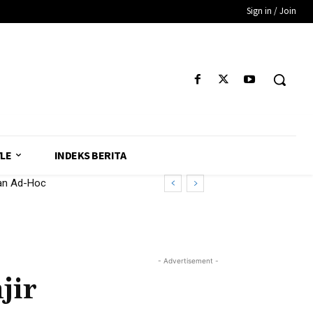
Sign in / Join
YLE
INDEKS BERITA
 Ad-Hoc
- Advertisement -
jir