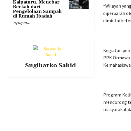
Kalpataru, Menebar
“Wilayah yang
Berkah dari
Pengelolaan Sampah
diperparah o
di Rumah Ibadah
dimintai kete
16/07/2026
Kegiatan pemb
PPK Ormawa I
Sugiharko Sahid
Kemahasiswaa
Program Kali
mendorong te
masyarakat da