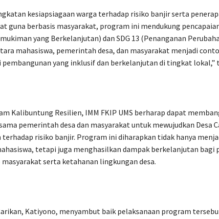
ngkatan kesiapsiagaan warga terhadap risiko banjir serta penera
pat guna berbasis masyarakat, program ini mendukung pencapaia
rmukiman yang Berkelanjutan) dan SDG 13 (Penanganan Perubahan
ntara mahasiswa, pemerintah desa, dan masyarakat menjadi cont
pembangunan yang inklusif dan berkelanjutan di tingkat lokal,” 
ram Kalibuntung Resilien, IMM FKIP UMS berharap dapat membang
rsama pemerintah desa dan masyarakat untuk mewujudkan Desa C
 terhadap risiko banjir. Program ini diharapkan tidak hanya menja
ahasiswa, tetapi juga menghasilkan dampak berkelanjutan bagi 
p masyarakat serta ketahanan lingkungan desa.
Carikan, Katiyono, menyambut baik pelaksanaan program tersebu