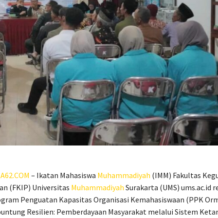
A62.COM
– Ikatan Mahasiswa
Muhammadiyah
(IMM) Fakultas Keg
an (FKIP) Universitas
Muhammadiyah
Surakarta (UMS) ums.ac.id r
ram Penguatan Kapasitas Organisasi Kemahasiswaan (PPK Or
ibuntung Resilien: Pemberdayaan Masyarakat melalui Sistem Ket