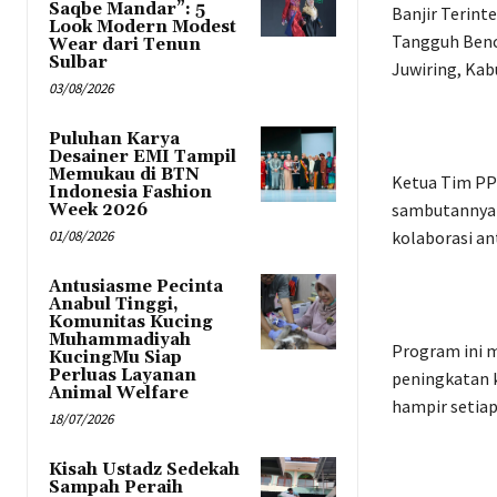
Saqbe Mandar”: 5
Banjir Terint
Look Modern Modest
Tangguh Benca
Wear dari Tenun
Sulbar
Juwiring, Kab
03/08/2026
Puluhan Karya
Desainer EMI Tampil
Memukau di BTN
Ketua Tim PP
Indonesia Fashion
sambutannya b
Week 2026
01/08/2026
kolaborasi an
Antusiasme Pecinta
Anabul Tinggi,
Komunitas Kucing
Muhammadiyah
Program ini 
KucingMu Siap
Perluas Layanan
peningkatan k
Animal Welfare
hampir setiap
18/07/2026
Kisah Ustadz Sedekah
Sampah Peraih