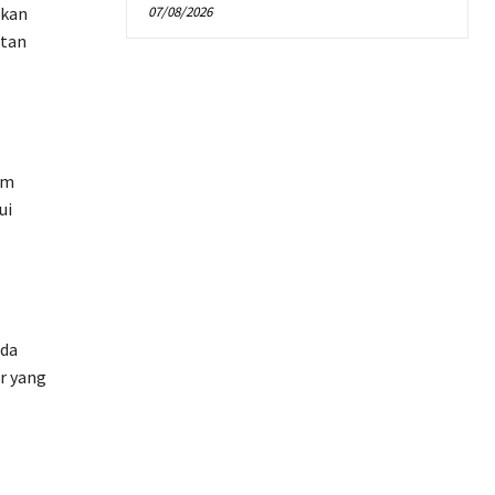
07/08/2026
ikan
atan
am
ui
ada
r yang