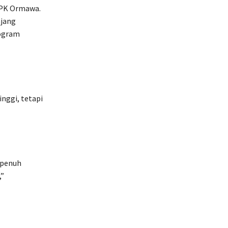
PPK Ormawa.
ajang
rogram
nggi, tetapi
 penuh
,”