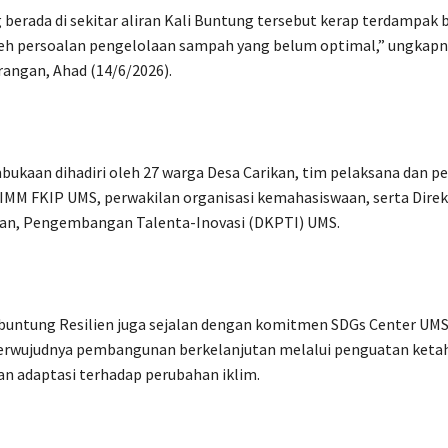
 berada di sekitar aliran Kali Buntung tersebut kerap terdampak b
leh persoalan pengelolaan sampah yang belum optimal,” ungkapn
rangan, Ahad (14/6/2026).
ukaan dihadiri oleh 27 warga Desa Carikan, tim pelaksana dan 
MM FKIP UMS, perwakilan organisasi kemahasiswaan, serta Direk
n, Pengembangan Talenta-Inovasi (DKPTI) UMS.
buntung Resilien juga sejalan dengan komitmen SDGs Center UM
rwujudnya pembangunan berkelanjutan melalui penguatan keta
n adaptasi terhadap perubahan iklim.