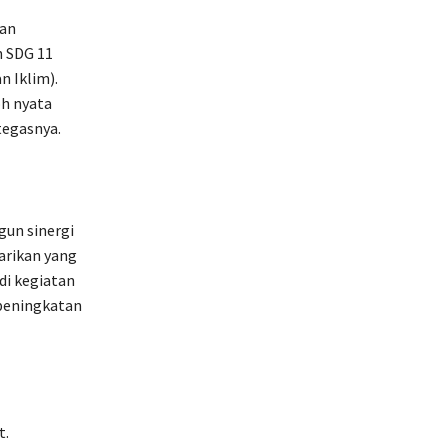
pan
n SDG 11
 Iklim).
oh nyata
tegasnya.
un sinergi
arikan yang
di kegiatan
peningkatan
t.