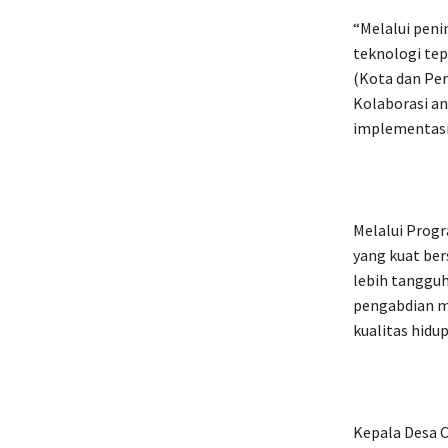
“Melalui peni
teknologi te
(Kota dan Pe
Kolaborasi a
implementasi 
Melalui Prog
yang kuat be
lebih tangguh
pengabdian m
kualitas hidu
Kepala Desa 