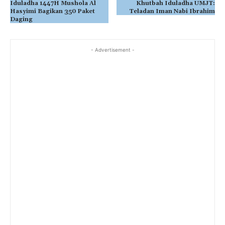
Iduladha 1447H Mushola Al
Khutbah Iduladha UMJT:
Hasyimi Bagikan 350 Paket
Teladan Iman Nabi Ibrahim
Daging
- Advertisement -