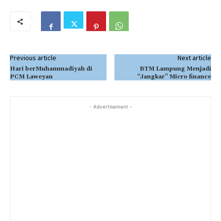
Previous article
Next article
Hari berMuhammadiyah di
BTM Lampung Menjadi
PCM Laweyan
“Jangkar” Micro finance
- Advertisement -