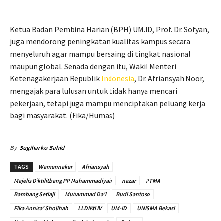
Ketua Badan Pembina Harian (BPH) UM.ID, Prof. Dr. Sofyan,
juga mendorong peningkatan kualitas kampus secara
menyeluruh agar mampu bersaing di tingkat nasional
maupun global. Senada dengan itu, Wakil Menteri
Ketenagakerjaan Republik
Indonesia
, Dr. Afriansyah Noor,
mengajak para lulusan untuk tidak hanya mencari
pekerjaan, tetapi juga mampu menciptakan peluang kerja
bagi masyarakat. (Fika/Humas)
By
Sugiharko Sahid
TAGS
Wamennaker
Afriansyah
Majelis Diktilitbang PP Muhammadiyah
nazar
PTMA
Bambang Setiaji
Muhammad Da'i
Budi Santoso
Fika Annisa’ Sholihah
LLDIKti IV
UM-ID
UNISMA Bekasi