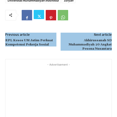
Universitas Muhammadiyah Indonesia
Sofyan
Previous article
Next article
RPL Kesos UM Jatim Perkuat
Akhirussanah SD
Kompetensi Pekerja Sosial
Muhammadiyah 20 Angkat
Pesona Nusantara
- Advertisement -