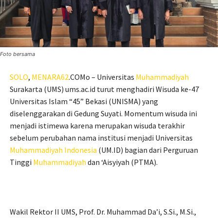
Foto bersama
SOLO
,
MENARA62
.COMo – Universitas
Muhammadiyah
Surakarta (UMS) ums.ac.id turut menghadiri Wisuda ke-47
Universitas Islam “45” Bekasi (UNISMA) yang
diselenggarakan di Gedung Suyati. Momentum wisuda ini
menjadi istimewa karena merupakan wisuda terakhir
sebelum perubahan nama institusi menjadi Universitas
Muhammadiyah
Indonesia
(UM.ID) bagian dari Perguruan
Tinggi
Muhammadiyah
dan ‘Aisyiyah (PTMA).
Wakil Rektor II UMS, Prof. Dr. Muhammad Da’i, S.Si., M.Si.,