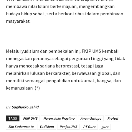
membawa nilai Islam berkemajuan, mengembangkan
budaya hidup sehat, serta berkontribusi dalam pembinaan
masyarakat.
Melalui yudisium dan pembekalan ini, FKIP UMS kembali
menegaskan perannya sebagai perguruan tinggi yang tidak
hanya mencetak sarjana berprestasi, tetapi juga
melahirkan lulusan berkarakter, berwawasan global, dan
memiliki semangat pengabdian untuk umat, bangsa, dan
kemanusiaan. (*)
By
Sugiharko Sahid
TAGS
FKIP UMS
Harun Joko Prayitno
Anam Sutopo
Profesi
Eko Sudarmanto
Yudisium
Penjas UMS
PT Guru
guru