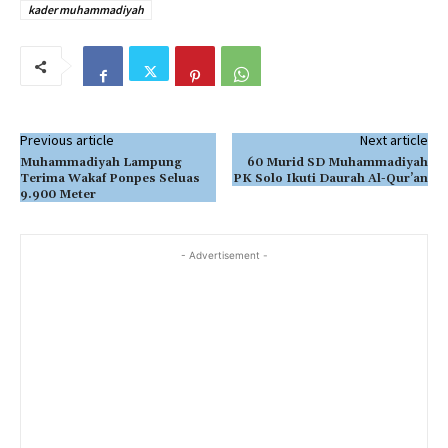
kader muhammadiyah
Previous article
Next article
Muhammadiyah Lampung
60 Murid SD Muhammadiyah
Terima Wakaf Ponpes Seluas
PK Solo Ikuti Daurah Al-Qur’an
9.900 Meter
- Advertisement -