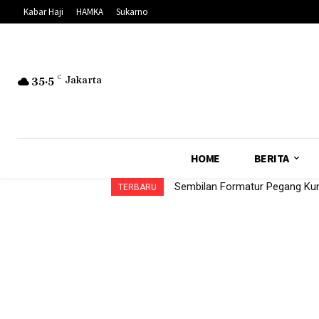
Kabar Haji
HAMKA
Sukarno
35.5
C
Jakarta
HOME
BERITA
Sembilan Formatur Pegang Kun
TERBARU