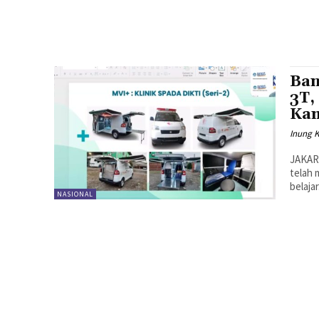
Ban
3T,
Ka
Inung 
JAKAR
telah 
belaja
NASIONAL