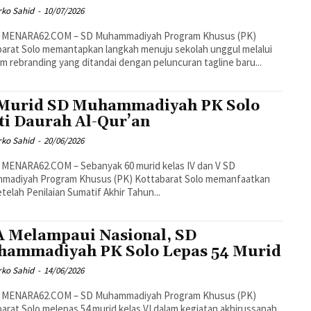
rko Sahid
-
10/07/2026
 MENARA62.COM – SD Muhammadiyah Program Khusus (PK)
arat Solo memantapkan langkah menuju sekolah unggul melalui
m rebranding yang ditandai dengan peluncuran tagline baru...
Murid SD Muhammadiyah PK Solo
ti Daurah Al-Qur’an
rko Sahid
-
20/06/2026
 MENARA62.COM – Sebanyak 60 murid kelas IV dan V SD
madiyah Program Khusus (PK) Kottabarat Solo memanfaatkan
etelah Penilaian Sumatif Akhir Tahun...
 Melampaui Nasional, SD
ammadiyah PK Solo Lepas 54 Murid
rko Sahid
-
14/06/2026
 MENARA62.COM – SD Muhammadiyah Program Khusus (PK)
arat Solo melepas 54 murid kelas VI dalam kegiatan akhirussanah