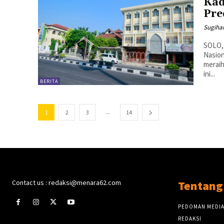
Kad
Pre
Sugiha
SOLO,
Nasion
meraih
ini...
BERITA
...
1
2
3
14
Contact us : redaksi@menara62.com
Tentang
PEDOMAN MEDIA
REDAKSI