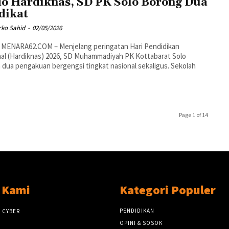
o Hardiknas, SD PK Solo Borong Dua
dikat
rko Sahid
-
02/05/2026
 MENARA62.COM – Menjelang peringatan Hari Pendidikan
al (Hardiknas) 2026, SD Muhammadiyah PK Kottabarat Solo
 dua pengakuan bergengsi tingkat nasional sekaligus. Sekolah
Page 1 of 14
 Kami
Kategori Populer
PENDIDIKAN
 CYBER
OPINI & SOSOK