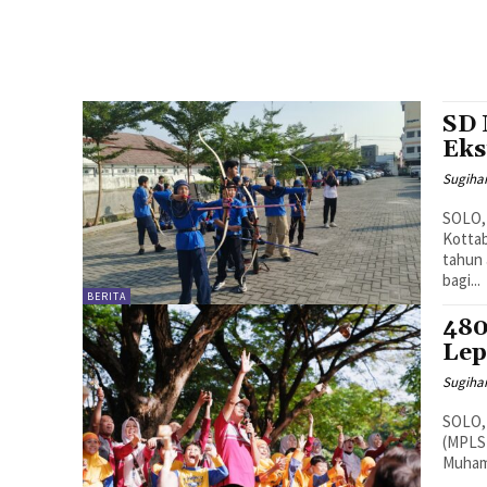
SD 
Eks
Sugiha
SOLO,
Kottab
tahun 
bagi...
BERITA
480
Lep
Sugiha
SOLO,
(MPLS
Muhamm