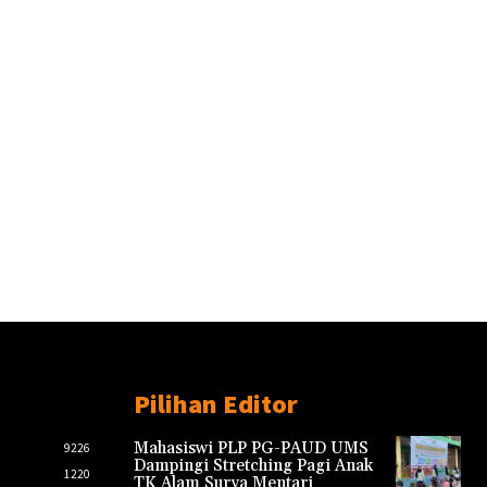
Pilihan Editor
Mahasiswi PLP PG-PAUD UMS
9226
Dampingi Stretching Pagi Anak
1220
TK Alam Surya Mentari