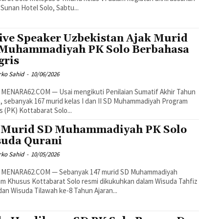
 Sunan Hotel Solo, Sabtu...
ive Speaker Uzbekistan Ajak Murid
Muhammadiyah PK Solo Berbahasa
gris
rko Sahid
-
10/06/2026
 MENARA62.COM — Usai mengikuti Penilaian Sumatif Akhir Tahun
, sebanyak 167 murid kelas I dan II SD Muhammadiyah Program
 (PK) Kottabarat Solo...
 Murid SD Muhammadiyah PK Solo
uda Qurani
rko Sahid
-
10/05/2026
 MENARA62.COM — Sebanyak 147 murid SD Muhammadiyah
m Khusus Kottabarat Solo resmi dikukuhkan dalam Wisuda Tahfiz
dan Wisuda Tilawah ke-8 Tahun Ajaran...