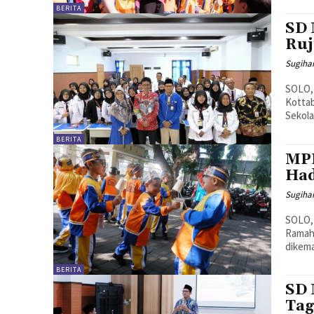
BERITA
SD 
Ruj
Sugiha
SOLO,
Kottab
Sekola
BERITA
MPL
Had
Sugiha
SOLO,
Ramah
dikema
BERITA
SD 
Tag