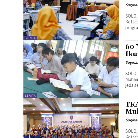
Sugiha
SOLO,
Kottab
progra
BERITA
60 
Iku
Sugiha
SOLO,
Muham
jeda s
BERITA
TKA
Muh
Sugiha
SOLO,
Kottab