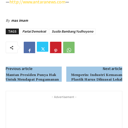
—
http://www.antaranews.com
—
By
mas imam
TAGS
Partai Demokrat
Susilo Bambang Yudhoyono
Previous article
Next article
Mantan Presiden Punya Hak
Menperin: Industri Kemasan
Untuk Mendapat Pengamanan
Plastik Harus Dikuasai Lokal
- Advertisement -