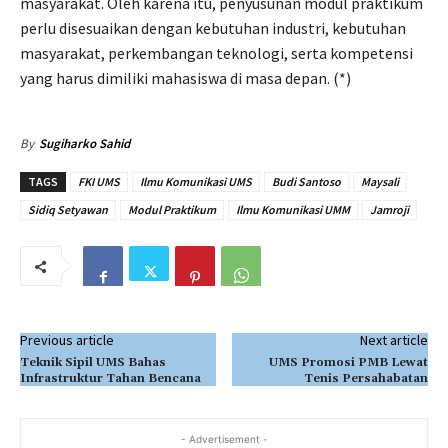
masyarakat. Oleh karena itu, penyusunan modul praktikum
perlu disesuaikan dengan kebutuhan industri, kebutuhan
masyarakat, perkembangan teknologi, serta kompetensi
yang harus dimiliki mahasiswa di masa depan. (*)
By
Sugiharko Sahid
TAGS
FKI UMS
Ilmu Komunikasi UMS
Budi Santoso
Maysali
Sidiq Setyawan
Modul Praktikum
Ilmu Komunikasi UMM
Jamroji
Previous article
Next article
Teknik Sipil UMS Bahas
UMS Promosi PMB Lewat
Infrastruktur Tahan Bencana
Tenis Persahabatan
- Advertisement -