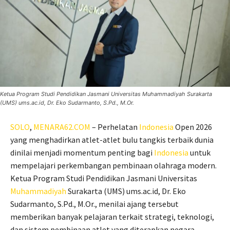
Ketua Program Studi Pendidikan Jasmani Universitas Muhammadiyah Surakarta
(UMS) ums.ac.id, Dr. Eko Sudarmanto, S.Pd., M.Or.
SOLO
,
MENARA62.COM
– Perhelatan
Indonesia
Open 2026
yang menghadirkan atlet-atlet bulu tangkis terbaik dunia
dinilai menjadi momentum penting bagi
Indonesia
untuk
mempelajari perkembangan pembinaan olahraga modern.
Ketua Program Studi Pendidikan Jasmani Universitas
Muhammadiyah
Surakarta (UMS) ums.ac.id, Dr. Eko
Sudarmanto, S.Pd., M.Or., menilai ajang tersebut
memberikan banyak pelajaran terkait strategi, teknologi,
dan sistem pembinaan atlet yang diterapkan negara-