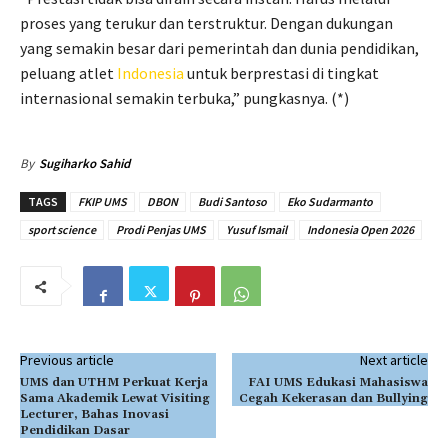
proses yang terukur dan terstruktur. Dengan dukungan
yang semakin besar dari pemerintah dan dunia pendidikan,
peluang atlet
Indonesia
untuk berprestasi di tingkat
internasional semakin terbuka,” pungkasnya. (*)
By
Sugiharko Sahid
TAGS
FKIP UMS
DBON
Budi Santoso
Eko Sudarmanto
sport science
Prodi Penjas UMS
Yusuf Ismail
Indonesia Open 2026
Previous article
Next article
UMS dan UTHM Perkuat Kerja
FAI UMS Edukasi Mahasiswa
Sama Akademik Lewat Visiting
Cegah Kekerasan dan Bullying
Lecturer, Bahas Inovasi
Pendidikan Dasar