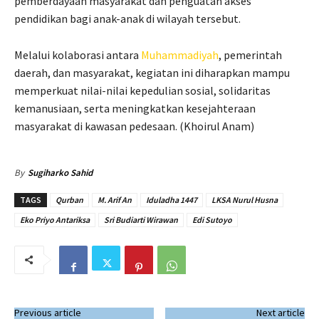
pemberdayaan masyarakat dan penguatan akses
pendidikan bagi anak-anak di wilayah tersebut.
Melalui kolaborasi antara
Muhammadiyah
, pemerintah
daerah, dan masyarakat, kegiatan ini diharapkan mampu
memperkuat nilai-nilai kepedulian sosial, solidaritas
kemanusiaan, serta meningkatkan kesejahteraan
masyarakat di kawasan pedesaan. (Khoirul Anam)
By
Sugiharko Sahid
TAGS
Qurban
M. Arif An
Iduladha 1447
LKSA Nurul Husna
Eko Priyo Antariksa
Sri Budiarti Wirawan
Edi Sutoyo
Previous article
Next article