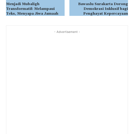
Menjadi Mubaligh
Bawaslu Surakarta Dorong
Transformatif: Melampaui
Demokrasi Inklusif bagi
Teks, Menyapa Jiwa Jamaah
Penghayat Kepercayaan
- Advertisement -