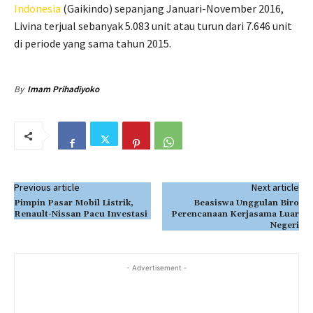
Indonesia
(Gaikindo) sepanjang Januari-November 2016,
Livina terjual sebanyak 5.083 unit atau turun dari 7.646 unit
di periode yang sama tahun 2015.
By
Imam Prihadiyoko
Previous article
Next article
Pimpin Pasar Mobil Listrik,
Beasiswa Unggulan Biro
Renault-Nissan Pacu Investasi
Perencanaan Kerjasama Luar
Negeri
- Advertisement -