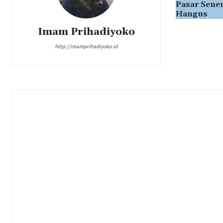
Pasar Sene
Hangus
Imam Prihadiyoko
http://imamprihadiyoko.id