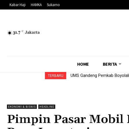
Kabar Haji
HAMKA
Sukarno
31.7
C
Jakarta
HOME
BERITA
UMS Gandeng Pemkab Boyolali 
TERBARU
EKONOMI & BISNIS
HEADLINE
Pimpin Pasar Mobil L