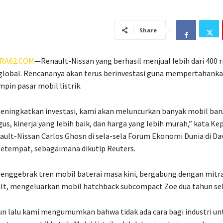
Share
RA62.COM
—Renault-Nissan yang berhasil menjual lebih dari 400 r
a global. Rencananya akan terus berinvestasi guna mempertahanka
pin pasar mobil listrik.
ningkatkan investasi, kami akan meluncurkan banyak mobil baru
gus, kinerja yang lebih baik, dan harga yang lebih murah,” kata Ke
ault-Nissan Carlos Ghosn di sela-sela Forum Ekonomi Dunia di D
setempat, sebagaimana dikutip Reuters.
enggebrak tren mobil baterai masa kini, bergabung dengan mitra
ult, mengeluarkan mobil
hatchback subcompact
Zoe dua tahun s
n lalu kami mengumumkan bahwa tidak ada cara bagi industri un