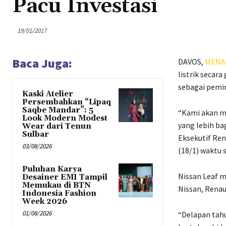
Pacu Investasi
19/01/2017
Baca Juga:
DAVOS,
MENA
listrik secar
sebagai pemim
Kaski Atelier
Persembahkan “Lipaq
Saqbe Mandar”: 5
“Kami akan me
Look Modern Modest
yang lebih ba
Wear dari Tenun
Sulbar
Eksekutif Ren
03/08/2026
(18/1) waktu 
Puluhan Karya
Nissan Leaf m
Desainer EMI Tampil
Memukau di BTN
Nissan, Rena
Indonesia Fashion
Week 2026
01/08/2026
“Delapan tahu