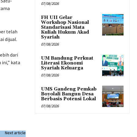
 Satu-
07/08/2026
utama
FH UII Gelar
Workshop Nasional
Standarisasi Mata
er telah
Kuliah Hukum Akad
Syariah
i dijual.
07/08/2026
ebih dari
UM Bandung Perkuat
ini,” kata
Literasi Ekonomi
Syariah Keluarga
07/08/2026
UMS Gandeng Pemkab
Boyolali Bangun Desa
Berbasis Potensi Lokal
07/08/2026
Next article