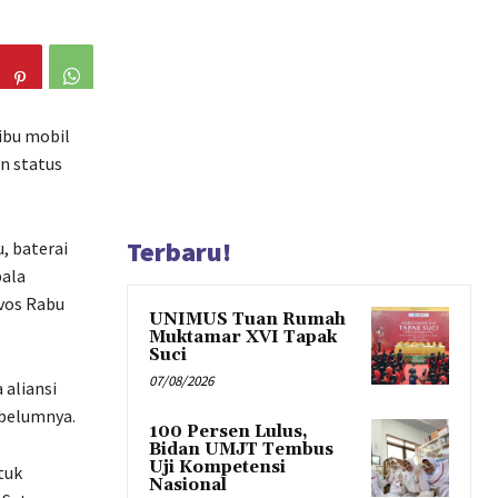
ibu mobil
n status
Terbaru!
, baterai
pala
avos Rabu
UNIMUS Tuan Rumah
Muktamar XVI Tapak
Suci
07/08/2026
 aliansi
ebelumnya.
100 Persen Lulus,
Bidan UMJT Tembus
Uji Kompetensi
tuk
Nasional