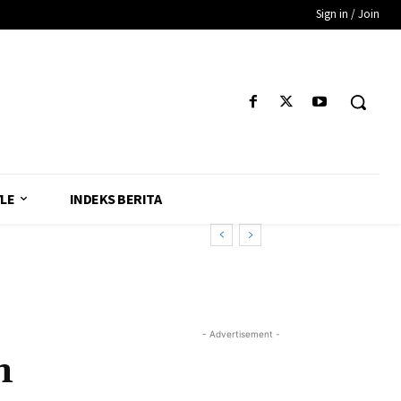
Sign in / Join
YLE
INDEKS BERITA
- Advertisement -
n