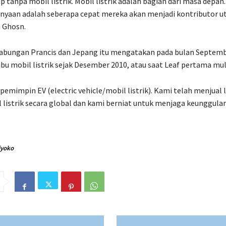
 tanpa mobil listrik. Mobil listrik adalah bagian dari masa depan.
anyaan adalah seberapa cepat mereka akan menjadi kontributor 
a Ghosn.
abungan Prancis dan Jepang itu mengatakan pada bulan Septemb
bu mobil listrik sejak Desember 2010, atau saat Leaf pertama mula
pemimpin EV (electric vehicle/mobil listrik). Kami telah menjual l
l listrik secara global dan kami berniat untuk menjaga keunggulan 
iyoko