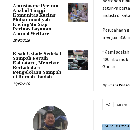
bertahan hidup
Antusiasme Pecinta
satunya pert
Anabul Tinggi,
industri,” kat
Komunitas Kucing
Muhammadiyah
KucingMu Siap
Perluas Layanan
Perusahaan g
Animal Welfare
menjual 350 ri
18/07/2026
“Kami adalah 
Kisah Ustadz Sedekah
Sampah Peraih
400 ribu mobi
Kalpataru, Menebar
Ghosn.
Berkah dari
Pengelolaan Sampah
di Rumah Ibadah
16/07/2026
By
Imam Prihad
Share
Previous article