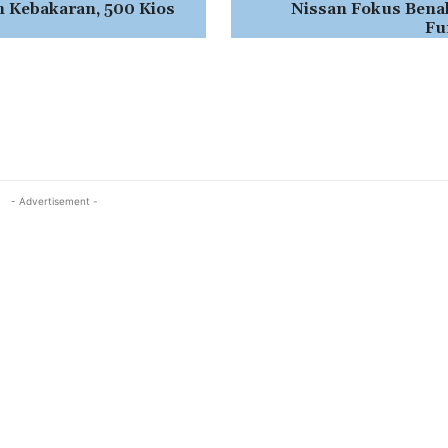
n Kebakaran, 500 Kios
Nissan Fokus Bena
Fu
- Advertisement -