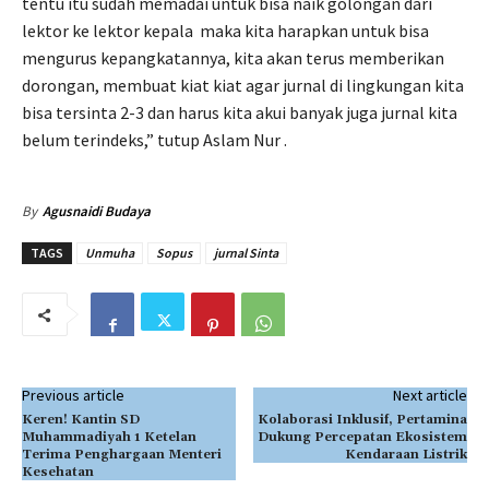
tentu itu sudah memadai untuk bisa naik golongan dari
lektor ke lektor kepala maka kita harapkan untuk bisa
mengurus kepangkatannya, kita akan terus memberikan
dorongan, membuat kiat kiat agar jurnal di lingkungan kita
bisa tersinta 2-3 dan harus kita akui banyak juga jurnal kita
belum terindeks,” tutup Aslam Nur .
By
Agusnaidi Budaya
TAGS
Unmuha
Sopus
jurnal Sinta
Previous article
Next article
Keren! Kantin SD
Kolaborasi Inklusif, Pertamina
Muhammadiyah 1 Ketelan
Dukung Percepatan Ekosistem
Terima Penghargaan Menteri
Kendaraan Listrik
Kesehatan