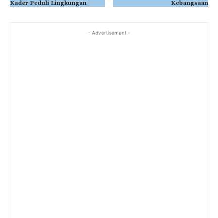
Kader Peduli Lingkungan
Kebangsaan
- Advertisement -