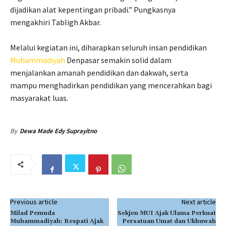
dijadikan alat kepentingan pribadi.” Pungkasnya
mengakhiri Tabligh Akbar.
Melalui kegiatan ini, diharapkan seluruh insan pendidikan
Muhammadiyah
Denpasar semakin solid dalam
menjalankan amanah pendidikan dan dakwah, serta
mampu menghadirkan pendidikan yang mencerahkan bagi
masyarakat luas.
By
Dewa Made Edy Suprayitno
Previous article
Next article
Milad Pemuda
Sekjen MUI Ajak Ulama Perkuat
Muhammadiyah: Respati Ajak
Persatuan Umat dan Ukhuwah