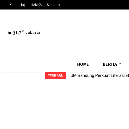
Kabar Haji
HAMKA
Sukarno
31.7
C
Jakarta
HOME
BERITA
UM Bandung Perkuat Literasi E
TERBARU