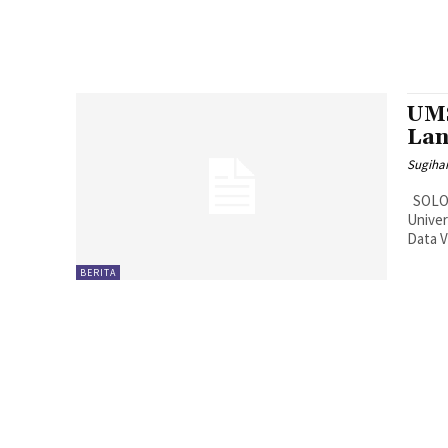
UMS
Lan
Sugiha
SOLO, MENARA62.COM - Biro Humas dan Pemeringkatan (BHP)
Unive
Data V
BERITA