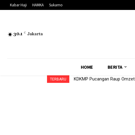
Kabar Haji
HAMKA
Sukarno
30.1
C
Jakarta
HOME
BERITA
KDKMP Pucangan Raup Omzet R
TERBARU