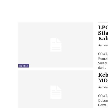
LPC
Sil
Kab
Ramda
GOWA,
Pembi
Sulsel
BERITA
dan...
Keb
MD
Ramda
GOWA,
Dusun
Gowa, 