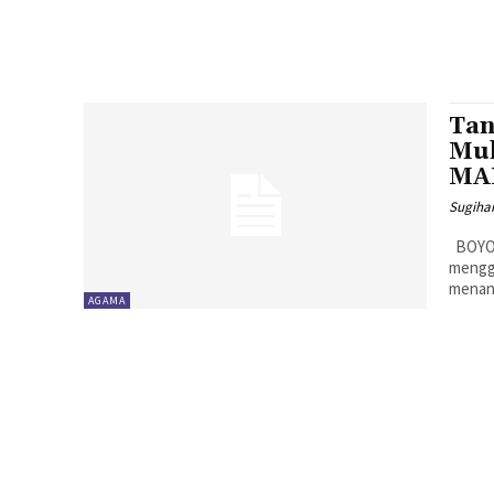
Tan
Muh
MAB
Sugiha
BOYOLALI, MENARA62.COM - SD Muhammadiyah PK Banyudono
mengge
menana
AGAMA