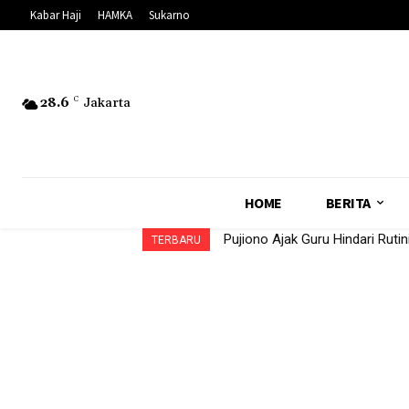
Kabar Haji
HAMKA
Sukarno
28.6
C
Jakarta
HOME
BERITA
Pujiono Ajak Guru Hindari Ruti
TERBARU