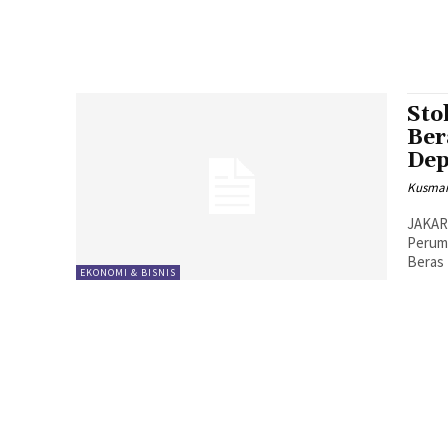
Sto
Ber
De
Kusman
JAKAR
Perum
Beras 
EKONOMI & BISNIS