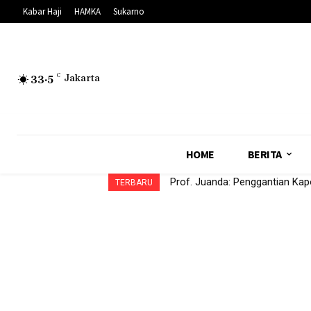
Kabar Haji
HAMKA
Sukarno
33.5
C
Jakarta
HOME
BERITA
Prof. Juanda: Penggantian Kap
TERBARU