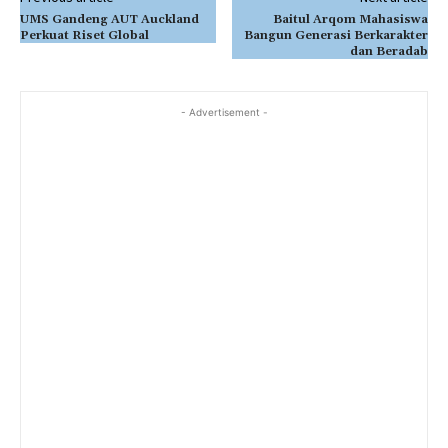
UMS Gandeng AUT Auckland
Baitul Arqom Mahasiswa
Perkuat Riset Global
Bangun Generasi Berkarakter
dan Beradab
- Advertisement -