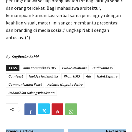
penting: bahwa setiap orang adalah PR bagi dirinya sendiri
dan orang terdekat. Bagi mahasiswa arsitektur,
kemampuan komunikasi verbal sama pentingnya dengan
keahlian visual, materi ini sangat membantu presentasi
dan branding di media sosial,” ungkap Nabil dengan
antusias. (*)
By
Sugiharko Sahid
TAGS
Ilmu Komunikasi UMS
Public Relations
Budi Santoso
Comfeast
Nieldya Nofandrilla
Ilkom UMS
Adi
Nabil Saputra
Communication Feast
Avianto Nugroho Putro
Rahardhian Galang Wicaksono
Previous article
Next article