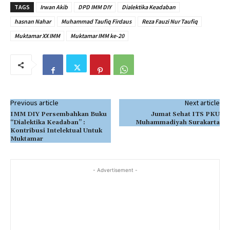
TAGS
Irwan Akib
DPD IMM DIY
Dialektika Keadaban
hasnan Nahar
Muhammad Taufiq Firdaus
Reza Fauzi Nur Taufiq
Muktamar XX IMM
Muktamar IMM ke-20
Previous article
Next article
IMM DIY Persembahkan Buku
Jumat Sehat ITS PKU
“Dialektika Keadaban” :
Muhammadiyah Surakarta
Kontribusi Intelektual Untuk
Muktamar
- Advertisement -