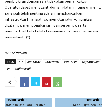
pemblokiran domain saja tidak akan pernah cukup.
Operator dapat mengganti domain dalam hitungan menit.
Yang jauh lebih penting adalah menghancurkan
infrastruktur finansialnya, memutus jalur komunikasi
digitalnya, membongkar jaringan servernya, serta
memperkuat tata kelola keamanan siber nasional secara
menyeluruh. (*)
By
Heri Purwata
TAGS
FTI
judi online
Cybercrime
PUSFID UII
Hayam Wuruk
UII
Yudi Prayudi
Previous article
Next article
UMS dan Undiksha Perkuat
Kado Hijau Pemuda