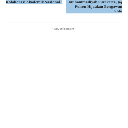
Kolaborasi Akademik Nasional
Muhammadiyah Surakarta, 94
Pohon Hijaukan Bengawan
Solo
- Advertisement -