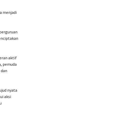
sa menjadi
 perguruan
menciptakan
eran aktif
a, pemuda
 dan
jud nyata
ui aksi
u