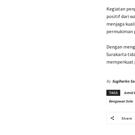
Kegiatan pen
positif dari
menjaga kual
permukiman p
Dengan mengu
Surakarta tid
memperkuat g
By
Sugiharko Sa
TAGS
Astrid 
Bengawan Solo
Share