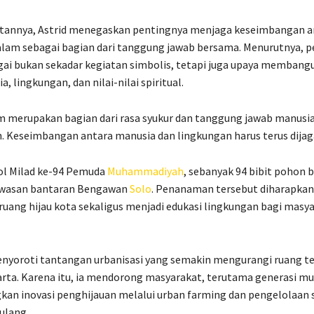
annya, Astrid menegaskan pentingnya menjaga keseimbangan a
lam sebagai bagian dari tanggung jawab bersama. Menurutnya, p
gai bukan sekadar kegiatan simbolis, tetapi juga upaya memban
, lingkungan, dan nilai-nilai spiritual.
 merupakan bagian dari rasa syukur dan tanggung jawab manusia
. Keseimbangan antara manusia dan lingkungan harus terus dijaga
ol Milad ke-94 Pemuda
Muhammadiyah
, sebanyak 94 bibit pohon 
awasan bantaran Bengawan
Solo
. Penanaman tersebut diharapk
ang hijau kota sekaligus menjadi edukasi lingkungan bagi masy
enyoroti tantangan urbanisasi yang semakin mengurangi ruang te
arta. Karena itu, ia mendorong masyarakat, terutama generasi mu
n inovasi penghijauan melalui urban farming dan pengelolaan
ulang.