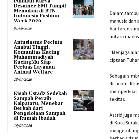
Puluhan Karya
Desainer EMI Tampil
Memukau di BTN
Dalam sambut
Indonesia Fashion
manusia dan a
Week 2026
01/08/2026
bantaran sun
antara manusia
Antusiasme Pecinta
Anabul Tinggi,
“Menjaga alam
Komunitas Kucing
Muhammadiyah
ciptaan Tuhan
KucingMu Siap
Perluas Layanan
Animal Welfare
Sebagai simb
18/07/2026
ditanam di k
memperkuat ru
Kisah Ustadz Sedekah
Sampah Peraih
sekitar.
Kalpataru, Menebar
Berkah dari
Pengelolaan Sampah
Astrid juga m
di Rumah Ibadah
di Kota Surak
16/07/2026
mengembangka
berbasis daur 