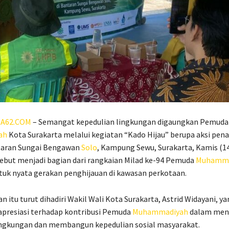
A62.COM
– Semangat kepedulian lingkungan digaungkan Pemuda
ah
Kota Surakarta melalui kegiatan “Kado Hijau” berupa aksi pe
taran Sungai Bengawan
Solo
, Kampung Sewu, Surakarta, Kamis (14
ebut menjadi bagian dari rangkaian Milad ke-94 Pemuda
Muhamma
tuk nyata gerakan penghijauan di kawasan perkotaan.
n itu turut dihadiri Wakil Wali Kota Surakarta, Astrid Widayani, y
presiasi terhadap kontribusi Pemuda
Muhammadiyah
dalam men
lingkungan dan membangun kepedulian sosial masyarakat.