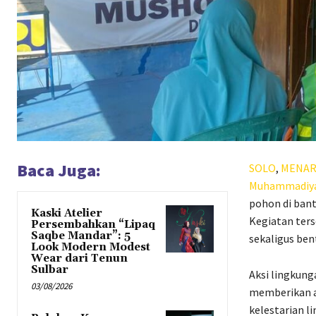
Baca Juga:
SOLO
,
MENAR
Muhammadiy
pohon di ban
Kaski Atelier
Kegiatan ters
Persembahkan “Lipaq
Saqbe Mandar”: 5
sekaligus ben
Look Modern Modest
Wear dari Tenun
Sulbar
Aksi lingkunga
03/08/2026
memberikan a
kelestarian 