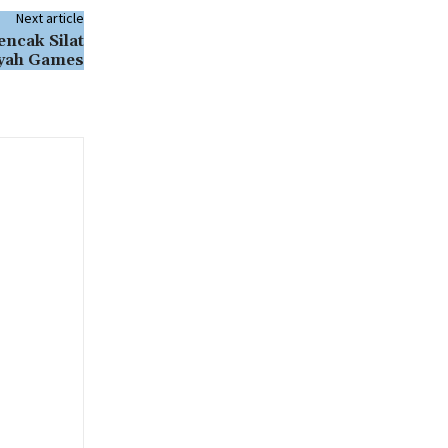
Next article
ncak Silat
ah Games