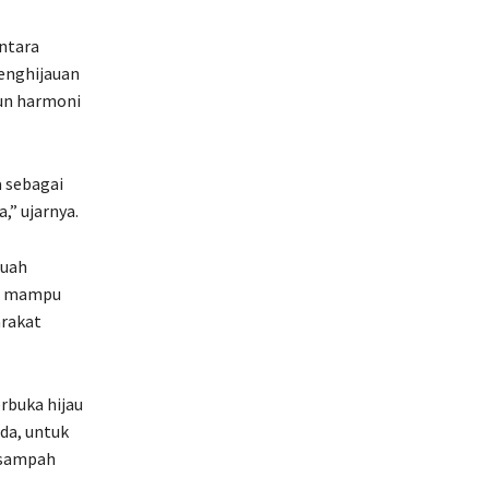
ntara
enghijauan
gun harmoni
 sebagai
,” ujarnya.
buah
an mampu
arakat
rbuka hijau
da, untuk
 sampah