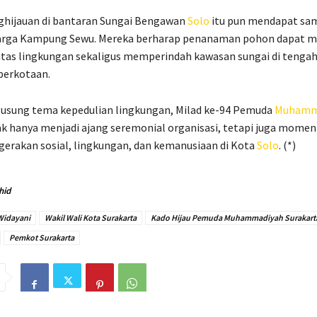
ghijauan di bantaran Sungai Bengawan
Solo
itu pun mendapat sa
 warga Kampung Sewu. Mereka berharap penanaman pohon dapat
itas lingkungan sekaligus memperindah kawasan sungai di tenga
erkotaan.
sung tema kepedulian lingkungan, Milad ke-94 Pemuda
Muhamm
ak hanya menjadi ajang seremonial organisasi, tetapi juga mome
erakan sosial, lingkungan, dan kemanusiaan di Kota
Solo
. (*)
hid
Widayani
Wakil Wali Kota Surakarta
Kado Hijau Pemuda Muhammadiyah Surakart
Pemkot Surakarta