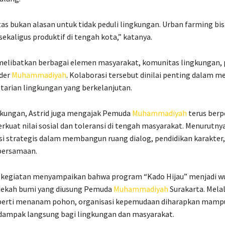
as bukan alasan untuk tidak peduli lingkungan. Urban farming bi
 sekaligus produktif di tengah kota,” katanya.
 melibatkan berbagai elemen masyarakat, komunitas lingkungan,
ader
Muhammadiyah
. Kolaborasi tersebut dinilai penting dalam 
tarian lingkungan yang berkelanjutan.
ngkungan, Astrid juga mengajak Pemuda
Muhammadiyah
terus berp
uat nilai sosial dan toleransi di tengah masyarakat. Menurutny
si strategis dalam membangun ruang dialog, pendidikan karakter,
bersamaan.
a kegiatan menyampaikan bahwa program “Kado Hijau” menjadi wu
ekah bumi yang diusung Pemuda
Muhammadiyah
Surakarta. Melal
perti menanam pohon, organisasi kepemudaan diharapkan mamp
ampak langsung bagi lingkungan dan masyarakat.