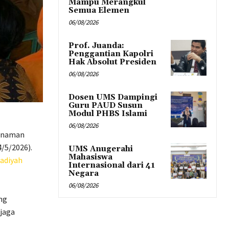
Mampu Merangkul
Semua Elemen
06/08/2026
Prof. Juanda:
Penggantian Kapolri
Hak Absolut Presiden
06/08/2026
Dosen UMS Dampingi
Guru PAUD Susun
Modul PHBS Islami
06/08/2026
nanaman
/5/2026).
UMS Anugerahi
Mahasiswa
diyah
Internasional dari 41
Negara
06/08/2026
ang
jaga