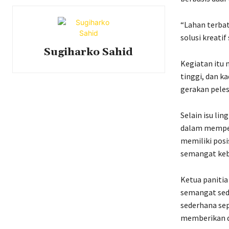
“Lahan terbat
solusi kreatif
Sugiharko Sahid
Kegiatan itu
tinggi, dan k
gerakan peles
Selain isu li
dalam memperk
memiliki posi
semangat ke
Ketua paniti
semangat sed
sederhana se
memberikan d