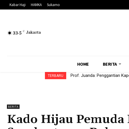
Kabar Haji
HAMKA
Sukarno
33.5
C
Jakarta
HOME
BERITA
Prof. Juanda: Penggantian Kap
TERBARU
BERITA
Kado Hijau Pemud