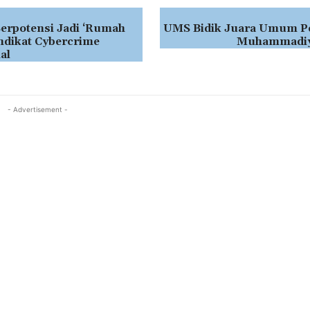
erpotensi Jadi ‘Rumah
UMS Bidik Juara Umum Pe
ndikat Cybercrime
Muhammadiy
al
- Advertisement -