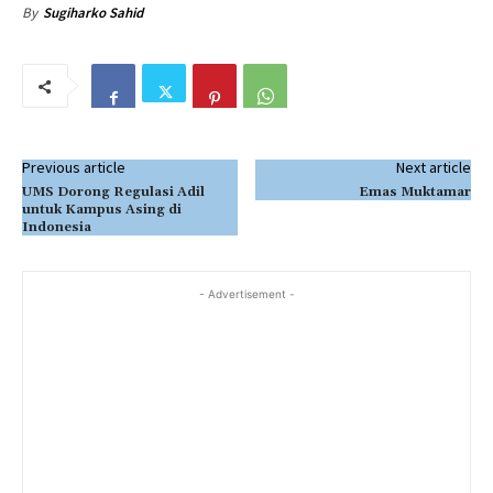
By
Sugiharko Sahid
Previous article
Next article
UMS Dorong Regulasi Adil
Emas Muktamar
untuk Kampus Asing di
Indonesia
- Advertisement -