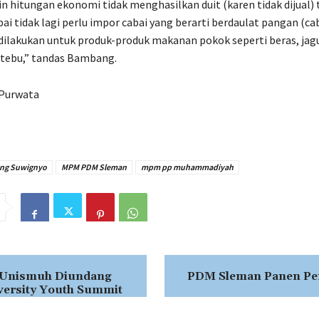
in hitungan ekonomi tidak menghasilkan duit (karen tidak dijual)
ai tidak lagi perlu impor cabai yang berarti berdaulat pangan (cab
dilakukan untuk produk-produk makanan pokok seperti beras, jag
 tebu,” tandas Bambang.
i Purwata
ng Suwignyo
MPM PDM Sleman
mpm pp muhammadiyah
 Unismuh Diundang
PDM Sleman Panen Pe
ersity Youth Summit