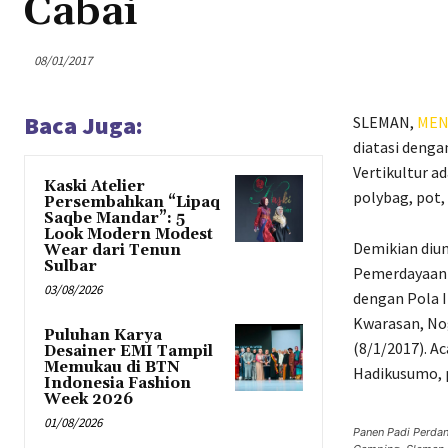
Cabai
08/01/2017
Baca Juga:
SLEMAN,
MEN
diatasi denga
Vertikultur a
Kaski Atelier
polybag, pot,
Persembahkan “Lipaq
Saqbe Mandar”: 5
Look Modern Modest
Demikian diun
Wear dari Tenun
Sulbar
Pemerdayaan
03/08/2026
dengan Pola I
Kwarasan, Nog
Puluhan Karya
(8/1/2017). A
Desainer EMI Tampil
Memukau di BTN
Hadikusumo,
Indonesia Fashion
Week 2026
01/08/2026
Panen Padi Perdan