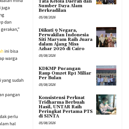
adalah mina
Tata Kelola Daerah dan
Sumber Daya Alam
 juga
Berkeadilan
ang
05/08/2026
ep dan
 gerakan,”
Diikuti 9 Negara,
Perwakilan Indonesia
Siti Maryam Raih Juara
dalam Ajang Miss
Azhar 2026 di Cairo
ah
ini bisa
05/08/2026
iap warga
KDKMP Pucangan
Raup Omzet Rp1 Miliar
Per Bulan
i yang sudah
05/08/2026
kan pangan
Konsistensi Perkuat
Tridharma Berbuah
Hasil, UNTAR Raih
Peringkat Pertama PTS
dak perlu
di SINTA
05/08/2026
alam hal