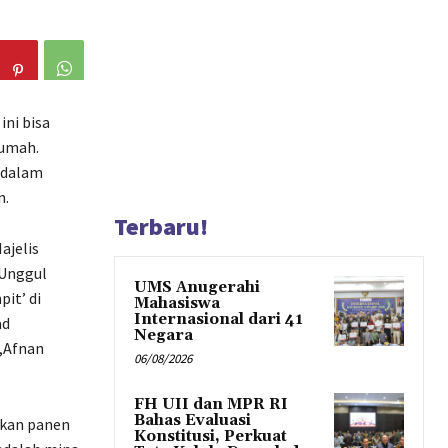
ini bisa
rumah.
, dalam
n.
Terbaru!
ajelis
 Unggul
UMS Anugerahi
it’ di
Mahasiswa
Internasional dari 41
ad
Negara
I,Afnan
06/08/2026
FH UII dan MPR RI
Bahas Evaluasi
kan panen
Konstitusi, Perkuat