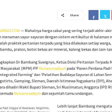
Share
ARA62.COM
— Mahalnya harga cabai yang sering terjadi akhir-akir 
n menaman sayur-sayuran dengan sistem vertikultur di halaman 
dalah praktek pertanian terpadu yang bisa dilakukan setiap warga
 bambu, pralon, botol bekas air mineral, kaleng bekas dan lain-lai
gkapkan Dr Bambang Suwignyo, Ketua Divisi Pertanian Terpadu M
 Masyarakat (MPM) PP
Muhammadiyah
pada ‘Panen Perdana Padi
ntegrated Farming’ dan ‘Pelatihan Budidaya Sayuran di Lahan Semp
otirto, Gamping, Sleman, Daerah Istimewa Yogyakarta (DIY), Ah
cara dihadiri Wakil Bupati Sleman, Sri Muslimatun; Anggota DPD R
 pemuda
Muhammadiyah
dan sejumlah tamu undangan.
Lebih lanjut Bambang mengata
a Padi Unggul di Kwarasan, Nogotirto,