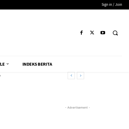
Sign in / Join
YLE
INDEKS BERITA
o
- Advertisement -