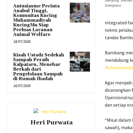
Gamping, Sleman, 
Antusiasme Pecinta
Suwignyo)
Anabul Tinggi,
Komunitas Kucing
Muhammadiyah
integrated fa
KucingMu Siap
Perluas Layanan
teknis pelaks
Animal Welfare
tandas Bamb
18/07/2026
Bambang meng
Kisah Ustadz Sedekah
Sampah Peraih
mendukung ke
Kalpataru, Menebar
Muhammadiy
Berkah dari
Pengelolaan Sampah
di Rumah Ibadah
Agar menjadi
16/07/2026
dicanangkan 
Opersionalnya
dan setiap or
“Misal dalam 
Heri Purwata
sawah), maka 