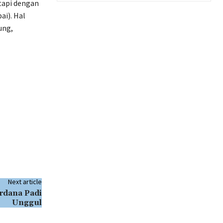
 tapi dengan
ai). Hal
ung,
Next article
rdana Padi
Unggul