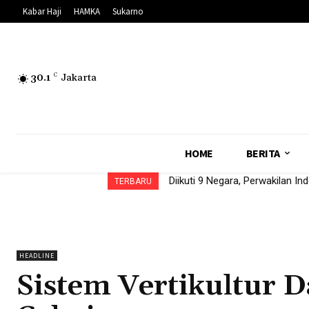
Kabar Haji
HAMKA
Sukarno
30.1
C
Jakarta
HOME
BERITA
Diikuti 9 Negara, Perwakilan I
TERBARU
HEADLINE
Sistem Vertikultur 