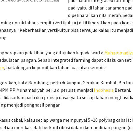
padi dalam integrated farming 
DIY, Ahad (8/1/2017). (foto : Bambang
padi yaitu di lahan tanaman padi
dipelihara ikan nila merah. Sed
rming untuk lahan sempit (vertikultur) dititikberatkan pada kons
anaanya. “Keberhasilan vertikultur bisa terwujud kalau itu menjadi
ang.
harapkan pelatihan yang ditujukan kepada warta
Muhammadiy
daulatan pangan. Sebab integrated farming dapat dilakukan set
ah
, baik dengan kepemilikan lahan luas atau sempit.
 gerakan, kata Bambang, perlu dukungan Gerakan Kembali Bertan
MPM PP Muhamadiyah perlu diperluas menjadi
Indonesia
Bertani.
 didasarkan pada dua prinsip dasar yaitu setiap lahan menghasil
ang menjadi penghasil pangan.
kasus cabai, kalau setiap warga mempunyai 5 -10 polybag cabai (ti
setiap mereka telah berkontribusi dalam kemandirian pangan (d