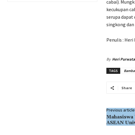
cabai). Mungk
kecukupan cab
serupa dapat 
singkong dan
Penulis : Her
By
Heri Purwata
TAGS
Bamba
Share
Previous article
Mahasiswa
ASEAN Univ