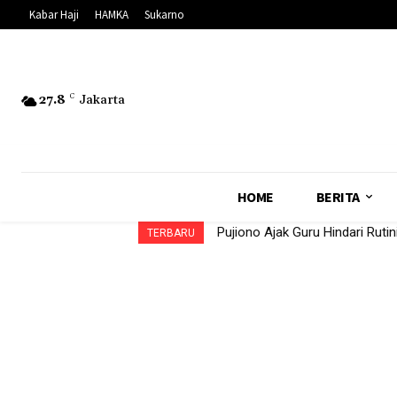
Kabar Haji
HAMKA
Sukarno
27.8
C
Jakarta
HOME
BERITA
Pujiono Ajak Guru Hindari Ruti
TERBARU