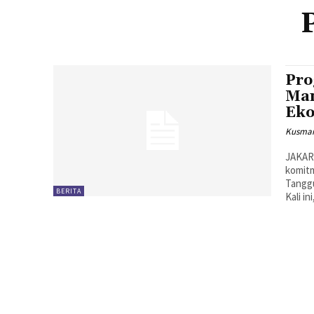
Pro
Man
Eko
Kusman
JAKAR
komitm
Tanggu
BERITA
Kali in