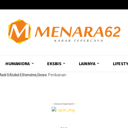
HUMANIORA
EKSBIS
LAINNYA
LIFEST
 Aset, Bukan Pembayaran
adi Model Ekonomi Desa Perikanan
- Advertisement -