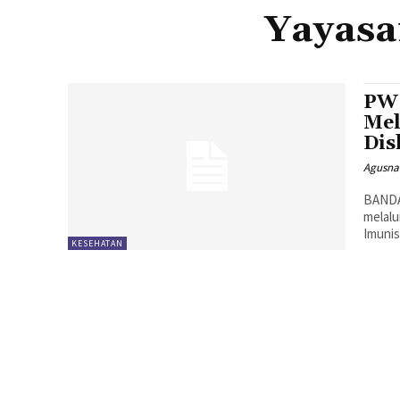
Yayasa
PW 
Mel
Dis
Agusna
BANDA
melalu
Imunisa
KESEHATAN