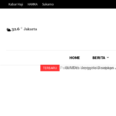
Kabar Haji
HAMKA
Sukarno
32.6
C
Jakarta
HOME
BERITA
Pakar UMS: Kripto Halal sebagai
BUMDes Jenggolo Disiapkan J
TERBARU