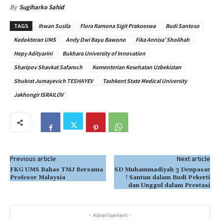
By
Sugiharko Sahid
TAGS
Ihwan Susila
Flora Ramona Sigit Prakoeswa
Budi Santoso
Kedokteran UMS
Andy Dwi Bayu Bawono
Fika Annisa’ Sholihah
Hepy Adityarini
Bukhara University of Innovation
Sharipov Shavkat Safaroch
Kementerian Kesehatan Uzbekistan
Shukrat Jumayevich TESHAYEV
Tashkent State Medical University
Jakhongir ISRAILOV
Previous article
Next article
FKG UMS Bahas TMJ Bersama
SD Muhammadiyah 3 Denpasar
Profesor Malaysia
! Santun dalam Budi Pekerti
dan Unggul dalam Prestasi
- Advertisement -