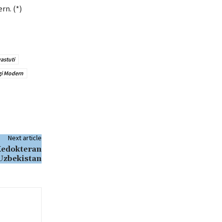
n. (*)
astuti
gi Modern
Next article
Kedokteran
 Uzbekistan