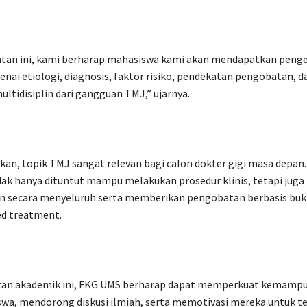
iatan ini, kami berharap mahasiswa kami akan mendapatkan peng
nai etiologi, diagnosis, faktor risiko, pendekatan pengobatan, d
tidisiplin dari gangguan TMJ,” ujarnya.
n, topik TMJ sangat relevan bagi calon dokter gigi masa depan.
idak hanya dituntut mampu melakukan prosedur klinis, tetapi ju
en secara menyeluruh serta memberikan pengobatan berbasis bukt
ed treatment.
atan akademik ini, FKG UMS berharap dapat memperkuat kemampu
swa, mendorong diskusi ilmiah, serta memotivasi mereka untuk t