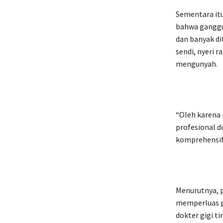
Sementara itu
bahwa ganggu
dan banyak di
sendi, nyeri r
mengunyah.
“Oleh karena
profesional d
komprehensif
Menurutnya, 
memperluas p
dokter gigi t