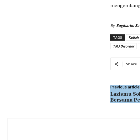
mengembangka
By
Sugiharko Sa
TAGS
Kuliah
TMJ Disorder
Share
Previous article
Lazismu So
Bersama P