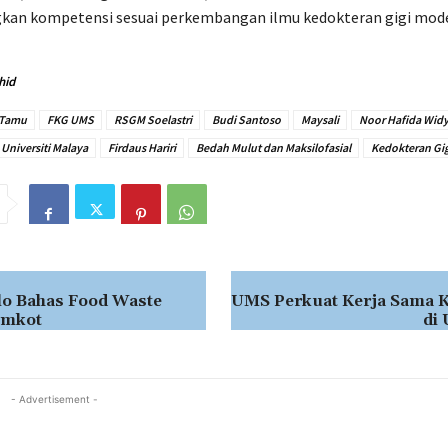
n kompetensi sesuai perkembangan ilmu kedokteran gigi moder
hid
 Tamu
FKG UMS
RSGM Soelastri
Budi Santoso
Maysali
Noor Hafida Widy
Universiti Malaya
Firdaus Hariri
Bedah Mulut dan Maksilofasial
Kedokteran Gi
lo Bahas Food Waste
UMS Perkuat Kerja Sama 
emkot
di
- Advertisement -