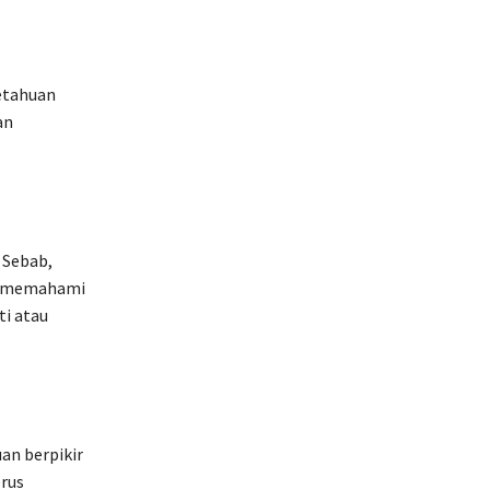
etahuan
an
 Sebab,
ga memahami
i atau
an berpikir
erus