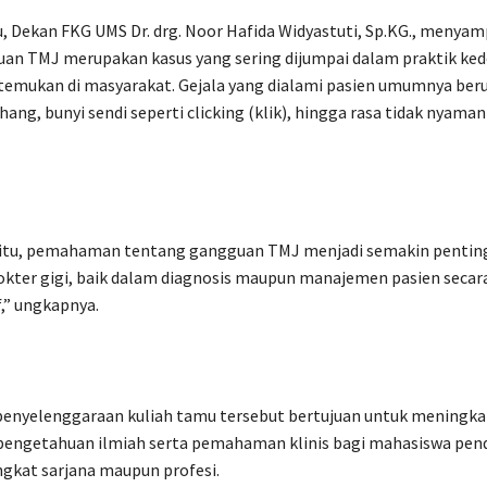
, Dekan FKG UMS Dr. drg. Noor Hafida Widyastuti, Sp.KG., menya
an TMJ merupakan kasus yang sering dijumpai dalam praktik ked
temukan di masyarakat. Gejala yang dialami pasien umumnya beru
ahang, bunyi sendi seperti clicking (klik), hingga rasa tidak nyaman
 itu, pemahaman tentang gangguan TMJ menjadi semakin penting
okter gigi, baik dalam diagnosis maupun manajemen pasien secar
,” ungkapnya.
penyelenggaraan kuliah tamu tersebut bertujuan untuk meningka
engetahuan ilmiah serta pemahaman klinis bagi mahasiswa pend
ingkat sarjana maupun profesi.