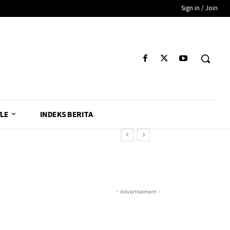
Sign in / Join
YLE
INDEKS BERITA
- Advertisement -