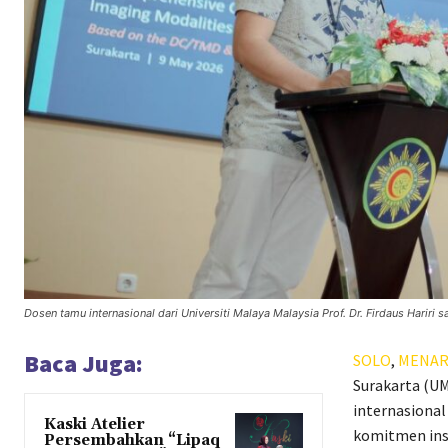
Dosen tamu internasional dari Universiti Malaya Malaysia Prof. Dr. Firdaus Hariri
Baca Juga:
SOLO
,
MENAR
Surakarta (U
internasional 
Kaski Atelier
komitmen ins
Persembahkan “Lipaq