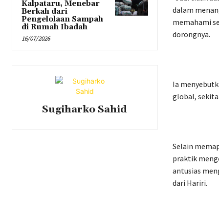
Kalpataru, Menebar
dalam menang
Berkah dari
Pengelolaan Sampah
memahami sen
di Rumah Ibadah
dorongnya.
16/07/2026
Ia menyebutka
global, sekit
Sugiharko Sahid
Selain memap
praktik meng
antusias men
dari Hariri.