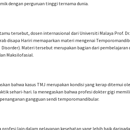
emik dengan perguruan tinggi ternama dunia.
amu tersebut, dosen internasional dari Universiti Malaya Prof. Dr.
akrab disapa Hariri memaparkan materi mengenai Temporomandibu
 Disorder). Materi tersebut merupakan bagian dari pembelajaran 
an Maksilofasial.
askan bahwa kasus TMJ merupakan kondisi yang kerap ditemui ol
aktik sehari-hari. Ia menegaskan bahwa profesi dokter gigi memili
penanganan gangguan sendi temporomandibular.
da profesi lain dalam pelayanan kesehatan yang lebih baik daripada