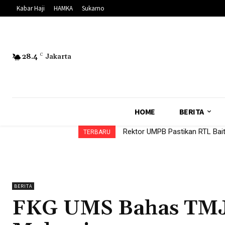
Kabar Haji
HAMKA
Sukarno
28.4
C
Jakarta
HOME
BERITA
Rektor UMPB Pastikan RTL Baitul
UMS Kembangkan Ekonomi Sirk
TERBARU
BERITA
FKG UMS Bahas TMJ