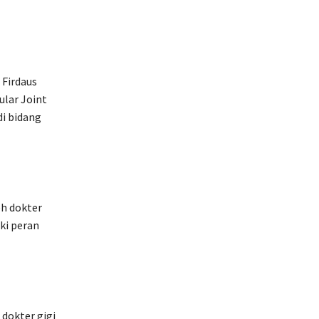
 Firdaus
lar Joint
di bidang
eh dokter
ki peran
 dokter gigi