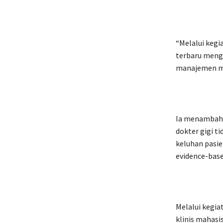
“Melalui keg
terbaru menge
manajemen mul
Ia menambahka
dokter gigi t
keluhan pasi
evidence-bas
Melalui kegi
klinis mahasi