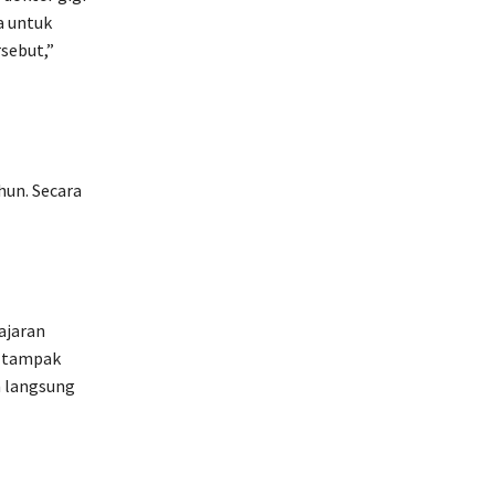
a untuk
sebut,”
hun. Secara
ajaran
a tampak
n langsung