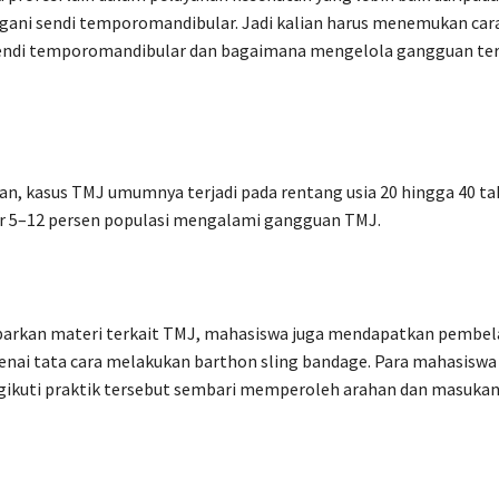
ani sendi temporomandibular. Jadi kalian harus menemukan car
di temporomandibular dan bagaimana mengelola gangguan ter
n, kasus TMJ umumnya terjadi pada rentang usia 20 hingga 40 ta
ar 5–12 persen populasi mengalami gangguan TMJ.
arkan materi terkait TMJ, mahasiswa juga mendapatkan pembel
enai tata cara melakukan barthon sling bandage. Para mahasisw
gikuti praktik tersebut sembari memperoleh arahan dan masuka