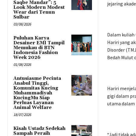
Saqbe Mandar”: 5
jejaring akad
Look Modern Modest
Wear dari Tenun
Sulbar
03/08/2026
Dalam kuliah t
Puluhan Karya
Hariri yang 
Desainer EMI Tampil
Memukau di BTN
Disorder (TMJ
Indonesia Fashion
Bedah Mulut d
Week 2026
01/08/2026
Antusiasme Pecinta
Anabul Tinggi,
Komunitas Kucing
Hariri menjel
Muhammadiyah
gigi dalam pr
KucingMu Siap
Perluas Layanan
utama dalam 
Animal Welfare
18/07/2026
Kisah Ustadz Sedekah
Sampah Peraih
“Jadi tidak a