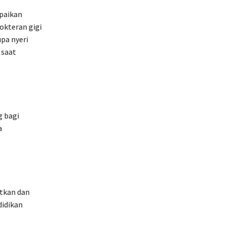
mpaikan
okteran gigi
pa nyeri
 saat
 bagi
a
tkan dan
idikan