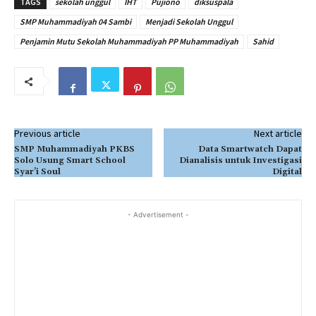
TAGS
sekolah unggul
IHT
Pujiono
diksuspala
SMP Muhammadiyah 04 Sambi
Menjadi Sekolah Unggul
Penjamin Mutu Sekolah Muhammadiyah PP Muhammadiyah
Sahid
Previous article
Next article
SMP Muhammadiyah PKBS
Data Smartwatch Dapat
Solo Usung Smart School
Dianalisis untuk Investigasi
Syar’i Soul
Digital
- Advertisement -