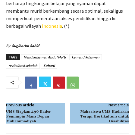
berharap lingkungan belajar yang nyaman dapat
membantu murid berkembang secara optimal, sekaligus
memperkuat pemerataan akses pendidikan hingga ke
berbagai wilayah
Indonesia
. (*)
By
Sugiharko Sahid
TAGS
Mendikdasmen Abdul Mu'ti
kemendikdasmen
revitalisasi sekolah
Suharti
Previous article
Next article
UMS Siapkan 490 Kader
Mahasiswa UMS Hadirkan
Pemimpin Masa Depan
Terapi Hortikultura untuk
Muhammadiyah
Disabilitas