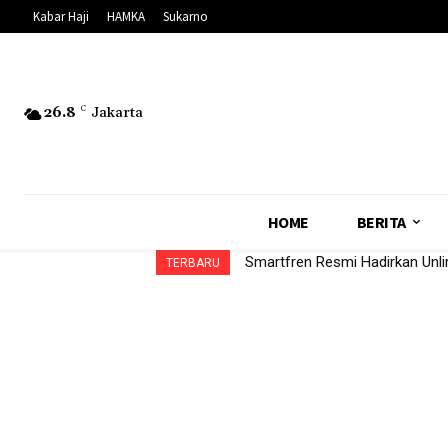
Kabar Haji
HAMKA
Sukarno
26.8
C
Jakarta
HOME
BERITA
Smartfren Resmi Hadirkan Unl
TERBARU