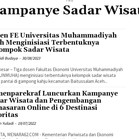
TAG
ampanye Sadar Wisa
en FE Universitas Muhammadiyah
h Menginisiasi Terbentuknya
ompok Sadar Wisata
idi Budaya
-
30/08/2023
esar – Tiga dosen Fakultas Ekonomi Universitas Muhammadiyah
(UNMUHA) menginisiasi terbentuknya kelompok sadar wisata
r pantai di gampong kahju kecamatan Baitussalam Aceh...
enparekraf Luncurkan Kampanye
ar Wisata dan Pengembangan
asaran Online di 6 Destinasi
oritas
 Yuliadi
-
19/07/2022
TA, MENARA62.COM - Kementerian Pariwisata dan Ekonomi