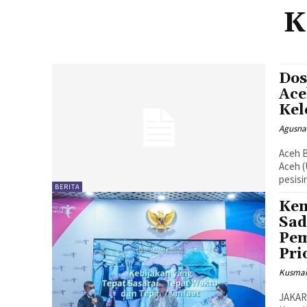
K
Dos
Ace
Kel
Agusna
Aceh B
Aceh 
pesisi
BERITA
Kem
Sad
Pem
Pri
Kusman
JAKAR