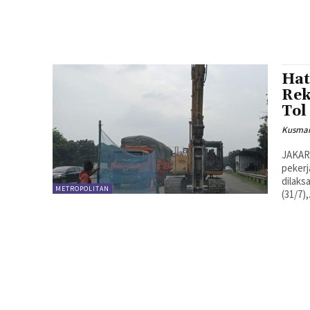
Hat
Rek
Tol
Kusman
JAKAR
pekerj
dilaksana
METROPOLITAN
(31/7),.