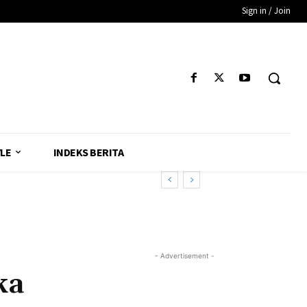
Sign in / Join
YLE
INDEKS BERITA
- Advertisement -
ka