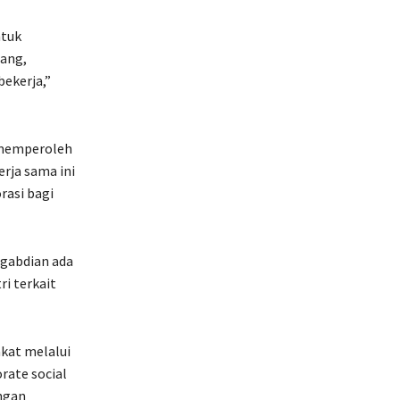
ntuk
ang,
bekerja,”
 memperoleh
rja sama ini
asi bagi
ngabdian ada
ri terkait
kat melalui
rate social
ngan