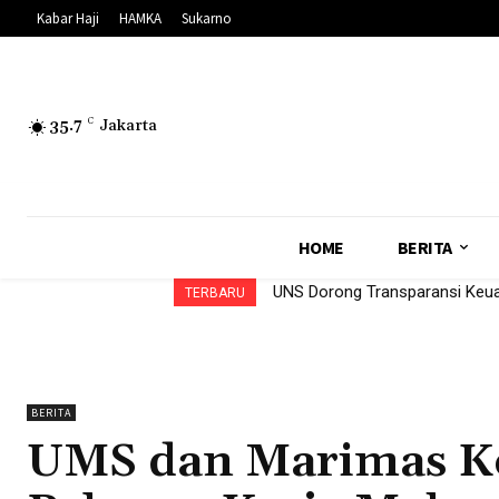
Kabar Haji
HAMKA
Sukarno
35.7
C
Jakarta
HOME
BERITA
UNS Dorong Transparansi Ke
TERBARU
BERITA
UMS dan Marimas Ko