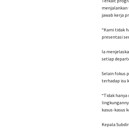
Terkait prog
menjalankan 
jawab kerja pr
“Kami tidak 
presentasi s
Ia menjelask
setiap depar
Selain fokus
terhadap isu 
“Tidak hanya 
lingkungannya
kasus-kasus k
Kepala Subdir