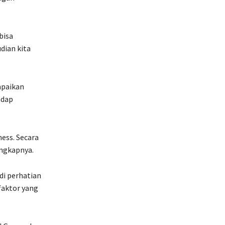
bisa
dian kita
mpaikan
adap
ess. Secara
ungkapnya.
di perhatian
faktor yang