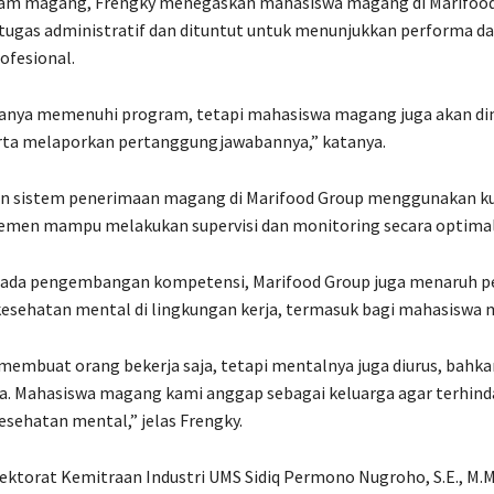
ram magang, Frengky menegaskan mahasiswa magang di Marifood
tugas administratif dan dituntut untuk menunjukkan performa d
ofesional.
hanya memenuhi program, tetapi mahasiswa magang juga akan di
erta melaporkan pertanggungjawabannya,” katanya.
an sistem penerimaan magang di Marifood Group menggunakan k
temen mampu melakukan supervisi dan monitoring secara optimal
 pada pengembangan kompetensi, Marifood Group juga menaruh p
kesehatan mental di lingkungan kerja, termasuk bagi mahasiswa
membuat orang bekerja saja, tetapi mentalnya juga diurus, bahk
. Mahasiswa magang kami anggap sebagai keluarga agar terhinda
esehatan mental,” jelas Frengky.
ektorat Kemitraan Industri UMS Sidiq Permono Nugroho, S.E., M.M