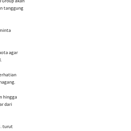
 Group akan
an tanggung
minta
uota agar
.
erhatian
 magang.
an hingga
r dari
. turut