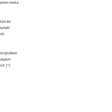
 dalam mata
lan ke
kuliah
bih
enciptakan
maupun
f. (*)