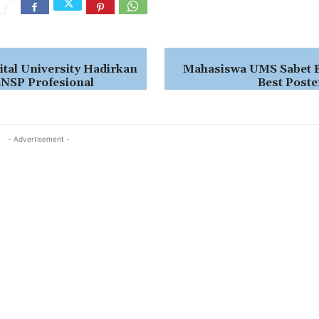
tal University Hadirkan
Mahasiswa UMS Sabet 
 BNSP Profesional
Best Poste
- Advertisement -