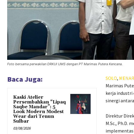
Foto bersama perwakilan DRKUI UMS dengan PT Marimas Putera Kencana.
Baca Juga:
SOLO
,
MENAR
Marimas Pute
kerja industr
Kaski Atelier
sinergi antara
Persembahkan “Lipaq
Saqbe Mandar”: 5
Look Modern Modest
Direktur Dire
Wear dari Tenun
Sulbar
M.Sc., Ph.D. 
03/08/2026
implementasi