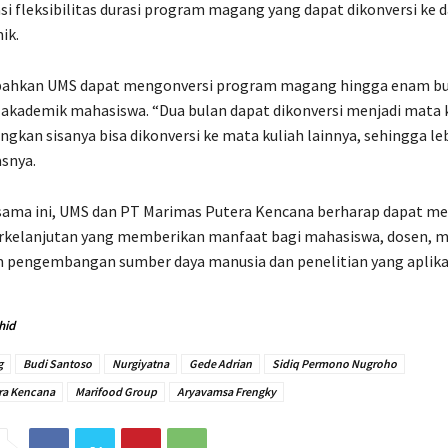
 fleksibilitas durasi program magang yang dapat dikonversi ke
ik.
ahkan UMS dapat mengonversi program magang hingga enam bu
akademik mahasiswa. “Dua bulan dapat dikonversi menjadi mata 
gkan sisanya bisa dikonversi ke mata kuliah lainnya, sehingga le
asnya.
 sama ini, UMS dan PT Marimas Putera Kencana berharap dapat m
erkelanjutan yang memberikan manfaat bagi mahasiswa, dosen, 
m pengembangan sumber daya manusia dan penelitian yang aplikati
hid
g
Budi Santoso
Nurgiyatna
Gede Adrian
Sidiq Permono Nugroho
ra Kencana
Marifood Group
Aryavamsa Frengky