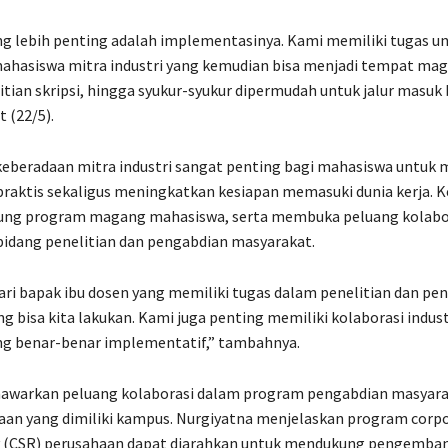
g lebih penting adalah implementasinya. Kami memiliki tugas u
ahasiswa mitra industri yang kemudian bisa menjadi tempat mag
tian skripsi, hingga syukur-syukur dipermudah untuk jalur masuk 
 (22/5).
keberadaan mitra industri sangat penting bagi mahasiswa untuk
aktis sekaligus meningkatkan kesiapan memasuki dunia kerja. Ke
ng program magang mahasiswa, serta membuka peluang kolabor
idang penelitian dan pengabdian masyarakat.
ari bapak ibu dosen yang memiliki tugas dalam penelitian dan pe
g bisa kita lakukan. Kami juga penting memiliki kolaborasi indust
ng benar-benar implementatif,” tambahnya.
awarkan peluang kolaborasi dalam program pengabdian masyara
aan yang dimiliki kampus. Nurgiyatna menjelaskan program corpo
ty (CSR) perusahaan dapat diarahkan untuk mendukung pengemba