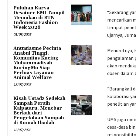
Puluhan Karya
“Sekarang yan
Desainer EMI Tampil
Memukau di BTN
mencarikan m
Indonesia Fashion
tempat peneli
Week 2026
01/08/2026
ujarnya, Jumat
Antusiasme Pecinta
Menurutnya, 
Anabul Tinggi,
pengalaman pr
Komunitas Kucing
Muhammadiyah
akan menduku
KucingMu Siap
Perluas Layanan
dosen dalam b
Animal Welfare
18/07/2026
“Barangkali d
kolaborasi yan
Kisah Ustadz Sedekah
Sampah Peraih
penelitian ya
Kalpataru, Menebar
Berkah dari
Pengelolaan Sampah
UMS juga men
di Rumah Ibadah
desa-desa bin
16/07/2026
responsibili