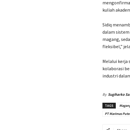
mengonfirmasi
kuliah akadem
Sidiq menamb
dalam sistem 
magang, sedan
fleksibel,” jel
Melalui kerja
kolaborasi b
industri dala
By
Sugiharko Sa
TAGS
Magan
PT Marimas Pute