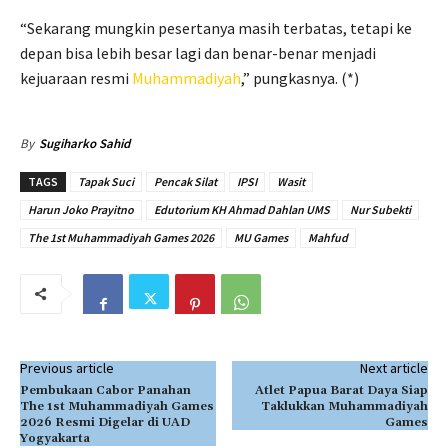
“Sekarang mungkin pesertanya masih terbatas, tetapi ke
depan bisa lebih besar lagi dan benar-benar menjadi
kejuaraan resmi
Muhammadiyah
,” pungkasnya. (*)
By
Sugiharko Sahid
TAGS
Tapak Suci
Pencak Silat
IPSI
Wasit
Harun Joko Prayitno
Edutorium KH Ahmad Dahlan UMS
Nur Subekti
The 1st Muhammadiyah Games 2026
MU Games
Mahfud
Previous article
Next article
Pembukaan Cabor Panahan
Atlet Papua Barat Daya Siap
The 1st Muhammadiyah Games
Taklukkan Muhammadiyah
2026 Resmi Digelar di UAD
Games
Yogyakarta