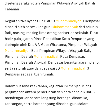
diselenggarakan oleh Pimpinan Wilayah ‘Aisyiyah Bali di
Tabanan.
Kegiatan “Menyapa Guru” di SD
Muhammadiyah
3 Denpasar
dihadiri oleh perwakilan guru
Muhammadiyah
dari seluruh
Bali, masing-masing lima orang dari setiap sekolah. Turut
hadir pula jajaran Dinas Pendidikan Kota Denpasar yang
dipimpin oleh Drs. A.A. Gede Wiratama, Pimpinan Wilayah
Muhammadiyah
Bali, Pimpinan Wilayah ‘Aisyiyah Bali,
Pimpinan Daerah
Muhammadiyah
Kota Denpasar,
Pimpinan Daerah ‘Aisyiyah Denpasar beserta jajaran pleno,
serta seluruh guru dan pegawai SD
Muhammadiyah
3
Denpasar sebagai tuan rumah.
Dalam suasana keakraban, kegiatan ini menjadi ruang
perjumpaan antara pemerintah dan para pendidik untuk
mendengarkan secara langsung berbagai dinamika,
tantangan, serta harapan yang dihadapi guru dalam