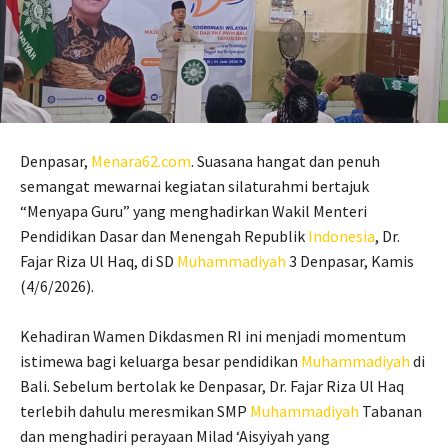
Denpasar,
Menara62.com
. Suasana hangat dan penuh
semangat mewarnai kegiatan silaturahmi bertajuk
“Menyapa Guru” yang menghadirkan Wakil Menteri
Pendidikan Dasar dan Menengah Republik
Indonesia
, Dr.
Fajar Riza Ul Haq, di SD
Muhammadiyah
3 Denpasar, Kamis
(4/6/2026).
Kehadiran Wamen Dikdasmen RI ini menjadi momentum
istimewa bagi keluarga besar pendidikan
Muhammadiyah
di
Bali. Sebelum bertolak ke Denpasar, Dr. Fajar Riza Ul Haq
terlebih dahulu meresmikan SMP
Muhammadiyah
Tabanan
dan menghadiri perayaan Milad ‘Aisyiyah yang