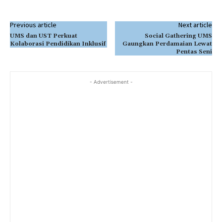
Previous article
Next article
UMS dan UST Perkuat
Social Gathering UMS
Kolaborasi Pendidikan Inklusif
Gaungkan Perdamaian Lewat
Pentas Seni
- Advertisement -