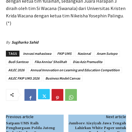
dengan ketua tim Yulaihah, sedangkan Juara Harapan 3
diraih oleh tim Si Wacana (Swanala) dari Universitas Kristen
Krida Wacana dengan ketua tim Nikeisha Yosephin Palingu.
(*)
By
Sugiharko Sahid
TAGS
inovasi mahasiswa
FKIP UMS
Nasional
Anam Sutopo
Budi Santoso
Fika Annisa’ Sholihah
Dias Aziz Pramudita
AILEC 2026
Annual Innovation on Learning and Education Competition
AILEC FKIP UMS 2026
Business Model Canvas
Previous article
Next article
Satpam UMS Raih
Jambore Aisyiyah Jawa Tengah
Penghargaan Polda Jateng
Lahirkan White Paper untuk