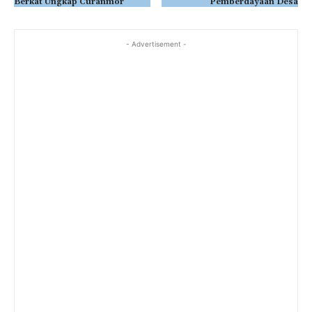
Berkat Ungkap Curanmor
Pemberdayaan Desa
- Advertisement -