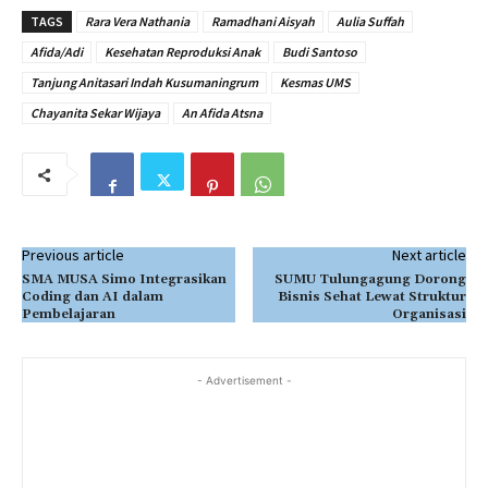
TAGS
Rara Vera Nathania
Ramadhani Aisyah
Aulia Suffah
Afida/Adi
Kesehatan Reproduksi Anak
Budi Santoso
Tanjung Anitasari Indah Kusumaningrum
Kesmas UMS
Chayanita Sekar Wijaya
An Afida Atsna
Previous article
Next article
SMA MUSA Simo Integrasikan
SUMU Tulungagung Dorong
Coding dan AI dalam
Bisnis Sehat Lewat Struktur
Pembelajaran
Organisasi
- Advertisement -