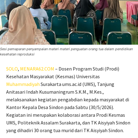
Sesi pemaparan penyampaian materi materi penguatan orang tua dalam pendidikan
kesehatan reproduksi
SOLO
,
MENARA62.COM
– Dosen Program Studi (Prodi)
Kesehatan Masyarakat (Kesmas) Universitas
Muhammadiyah
Surakarta ums.ac.id (UMS), Tanjung
Anitasari Indah Kusumaningrum S.K.M., M.Kes.,
melaksanakan kegiatan pengabdian kepada masyarakat di
Kantor Kepala Desa Sindon pada Sabtu (30/5/2026).
Kegiatan ini merupakan kolaborasi antara Prodi Kesmas
UMS, Politeknik Assalam Surakarta, dan TK Aisyiyah Sindon
yang dihadiri 30 orang tua murid dari TK Aisyiyah Sindon.