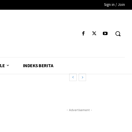
Sign in / Join
YLE
INDEKS BERITA
ran Ad-Hoc
- Advertisement -