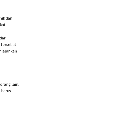
mik dan
kat.
dari
 tersebut
njalankan
orang lain.
 harus