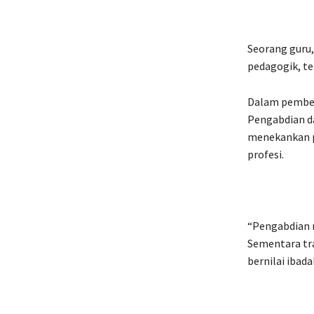
Seorang guru
pedagogik, te
Dalam pembek
Pengabdian da
menekankan pe
profesi.
“Pengabdian m
Sementara tr
bernilai ibad