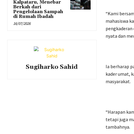
Kalpataru, Menebar
Berkah dari
Pengelolaan Sampah
“Kami bersam
di Rumah Ibadah
mahasiswa ka
16/07/2026
pengkaderan 
nyata dan mem
Sugiharko Sahid
Ia berharap p
kader umat, k
masyarakat.
“Harapan kami
tetapi juga m
tambahnya.