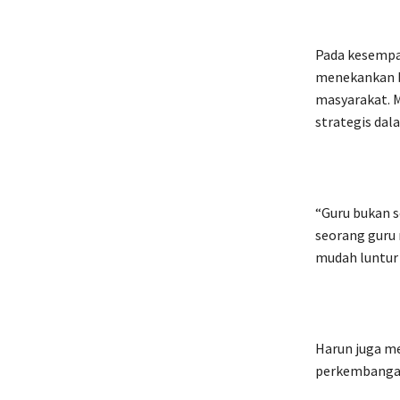
Pada kesempat
menekankan b
masyarakat. M
strategis da
“Guru bukan s
seorang guru 
mudah luntur 
Harun juga m
perkembangan