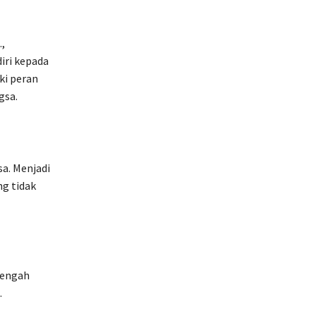
,
iri kepada
ki peran
gsa.
a. Menjadi
ng tidak
tengah
.