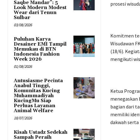
Saqbe Mandar”: 5
prosesi wisuda
Look Modern Modest
Wear dari Tenun
Sulbar
03/08/2026
Komitmen ter
Puluhan Karya
Wisudawan FK
Desainer EMI Tampil
Memukau di BTN
(18/6). Kegia
Indonesia Fashion
mengikuti wi
Week 2026
01/08/2026
Antusiasme Pecinta
Anabul Tinggi,
Komunitas Kucing
Ketua Program
Muhammadiyah
menegaskan b
KucingMu Siap
Perluas Layanan
bagian dari t
Animal Welfare
memiliki iden
18/07/2026
dakwah serta t
Kisah Ustadz Sedekah
Sampah Peraih