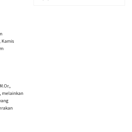
on
, Kamis
um
M.Or.,
, melainkan
yang
erakan