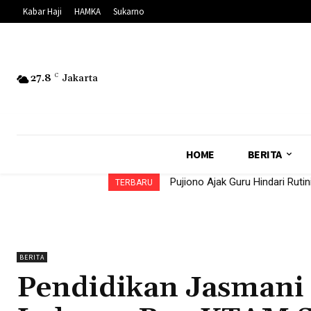
Kabar Haji
HAMKA
Sukarno
27.8
C
Jakarta
HOME
BERITA
Pujiono Ajak Guru Hindari Rutinit
Pontjo Sutowo: Pengelolaan K
TERBARU
BERITA
Pendidikan Jasmani