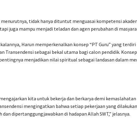
, menurutnya, tidak hanya dituntut menguasai kompetensi akade
tapi juga mampu menjadi teladan dan agen perubahan di masyara
alannya, Harun memperkenalkan konsep “PT Guru” yang terdiri 
n Transendensi sebagai bekal utama bagi calon pendidik. Konsep
ntingnya menjadikan nilai spiritual sebagai landasan dalam me
engajarkan kita untuk bekerja dan berkarya demi kemaslahatan 
ansendensi mengingatkan bahwa setiap pekerjaan yang dilakukan
ah dan dipertanggungjawabkan di hadapan Allah SWT,” jelasnya.