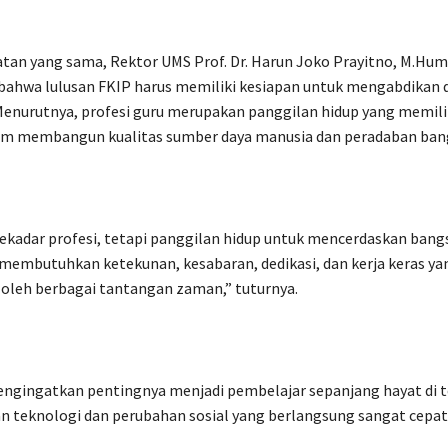
an yang sama, Rektor UMS Prof. Dr. Harun Joko Prayitno, M.Hum.
ahwa lulusan FKIP harus memiliki kesiapan untuk mengabdikan d
enurutnya, profesi guru merupakan panggilan hidup yang memili
lam membangun kualitas sumber daya manusia dan peradaban ban
ekadar profesi, tetapi panggilan hidup untuk mencerdaskan bangs
membutuhkan ketekunan, kesabaran, dedikasi, dan kerja keras ya
oleh berbagai tantangan zaman,” tuturnya.
engingatkan pentingnya menjadi pembelajar sepanjang hayat di 
 teknologi dan perubahan sosial yang berlangsung sangat cepat