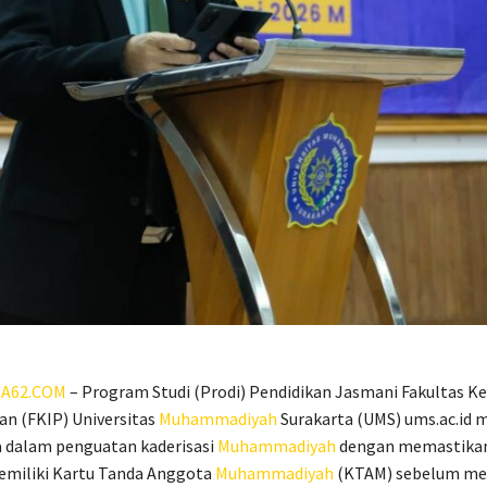
A62.COM
– Program Studi (Prodi) Pendidikan Jasmani Fakultas K
an (FKIP) Universitas
Muhammadiyah
Surakarta (UMS) ums.ac.id
dalam penguatan kaderisasi
Muhammadiyah
dengan memastikan
miliki Kartu Tanda Anggota
Muhammadiyah
(KTAM) sebelum me