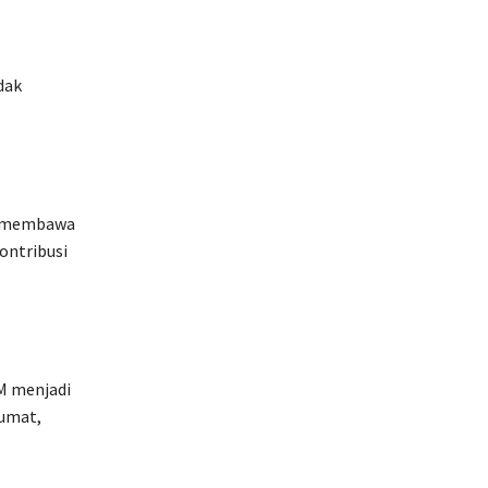
dak
g membawa
ontribusi
M menjadi
 umat,