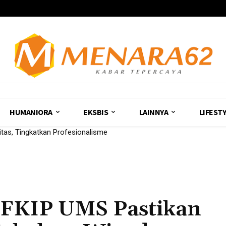
HUMANIORA
EKSBIS
LAINNYA
LIFEST
as, Tingkatkan Profesionalisme
ekayaan Alam Butuh Strategi Peperangan, Bukan Sekadar Pertempu
 FKIP UMS Pastikan