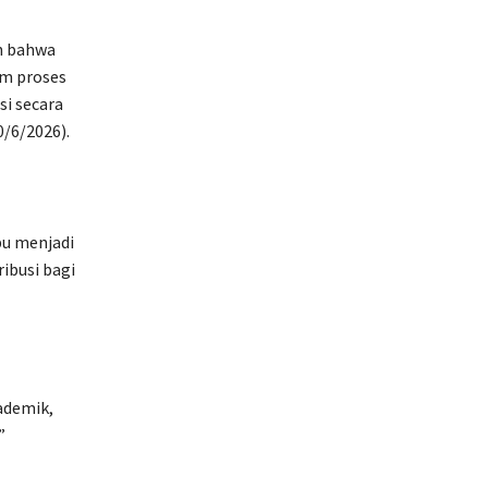
n bahwa
am proses
i secara
/6/2026).
pu menjadi
ibusi bagi
ademik,
”