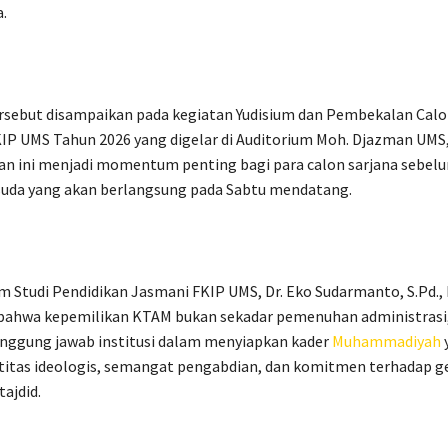
.
sebut disampaikan pada kegiatan Yudisium dan Pembekalan Cal
IP UMS Tahun 2026 yang digelar di Auditorium Moh. Djazman UMS
tan ini menjadi momentum penting bagi para calon sarjana sebel
suda yang akan berlangsung pada Sabtu mendatang.
 Studi Pendidikan Jasmani FKIP UMS, Dr. Eko Sudarmanto, S.Pd., 
ahwa kepemilikan KTAM bukan sekadar pemenuhan administrasi
anggung jawab institusi dalam menyiapkan kader
Muhammadiyah
titas ideologis, semangat pengabdian, dan komitmen terhadap g
ajdid.