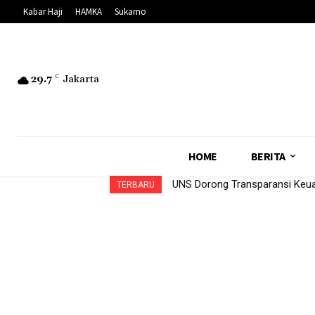
Kabar Haji
HAMKA
Sukarno
29.7
C
Jakarta
HOME
BERITA
UNS Dorong Transparansi Ke
TERBARU