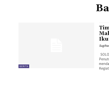
Ba
Tim
Mah
Iku
Sugiha
SOLO, MENARA62.COM - Mahasiswa asing Program Bahasa Indonesia
Penutu
mendap
BERITA
Kegiat