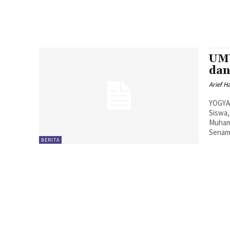
UMY
dan
Arief H
YOGYA
Siswa,
Muham
Senam 
BERITA