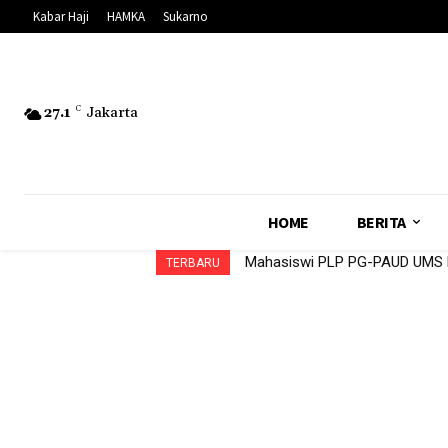
Kabar Haji
HAMKA
Sukarno
27.1
C
Jakarta
HOME
BERITA
Mahasiswi PLP PG-PAUD UMS Da
TERBARU